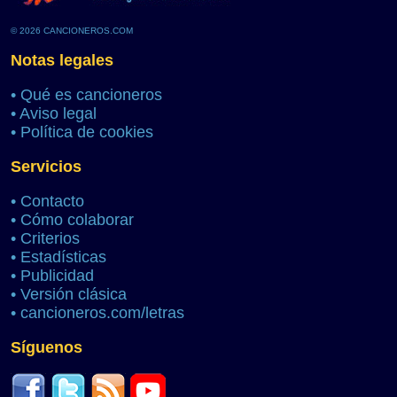
© 2026 CANCIONEROS.COM
Notas legales
•
Qué es cancioneros
•
Aviso legal
•
Política de cookies
Servicios
•
Contacto
•
Cómo colaborar
•
Criterios
•
Estadísticas
•
Publicidad
•
Versión clásica
•
cancioneros.com/letras
Síguenos