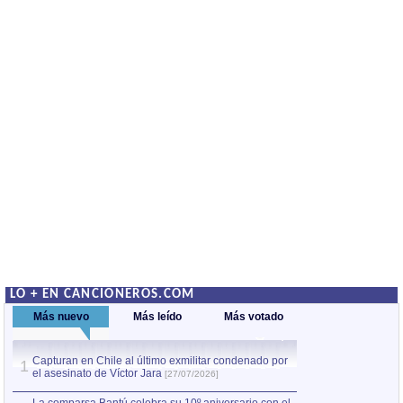
LO + EN CANCIONEROS.COM
Más nuevo
Más leído
Más votado
Capturan en Chile al último exmilitar condenado por
La comparsa Bantú
1
el asesinato de Víctor Jara
mayor desfile de
1
[27/07/2026]
hecho fuera de U
por Manel Gausachs