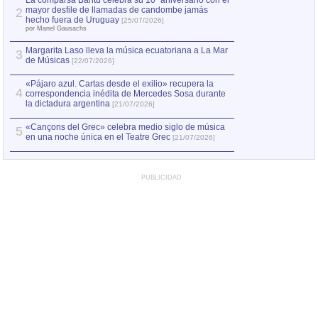
La comparsa Bantú celebra su 10º aniversario con el
mayor desfile de llamadas de candombe jamás
2
Capturan en Chile
2
hecho fuera de Uruguay
[25/07/2026]
el asesinato de Ví
por Manel Gausachs
Margarita Laso lleva la música ecuatoriana a La Mar
3
de Músicas
[22/07/2026]
«Pájaro azul. Cartas desde el exilio» recupera la
4
correspondencia inédita de Mercedes Sosa durante
la dictadura argentina
[21/07/2026]
«Cançons del Grec» celebra medio siglo de música
5
en una noche única en el Teatre Grec
[21/07/2026]
PUBLICIDAD