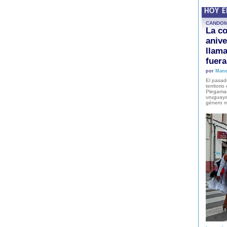
HOY 
CANDO
La co
anive
llam
fuer
por
Mane
El pasad
territori
Plegaman
uruguaya
género m