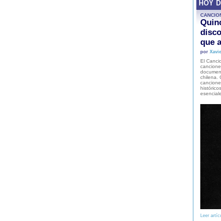
HOY 
CANCIO
Quinc
disco
que a
por
Xavie
El Cancio
cancione
document
chilena. 
canciones
histórico
esencial
Leer artíc