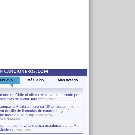
EN CANCIONEROS.COM
s nuevo
Más leído
Más votado
turan en Chile al último exmilitar condenado por
La comparsa Bantú celebra s
asesinato de Víctor Jara
mayor desfile de llamadas
1
[27/07/2026]
hecho fuera de Uruguay
[25
comparsa Bantú celebra su 10º aniversario con el
por Manel Gausachs
or desfile de llamadas de candombe jamás
Capturan en Chile al último
2
ho fuera de Uruguay
[25/07/2026]
el asesinato de Víctor Jara
[
Manel Gausachs
garita Laso lleva la música ecuatoriana a La Mar
Músicas
[22/07/2026]