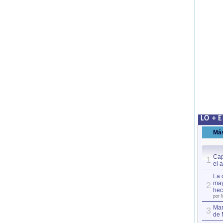
LO + 
Má
Cap
1
el 
La 
may
2
hec
por 
Mar
3
de 