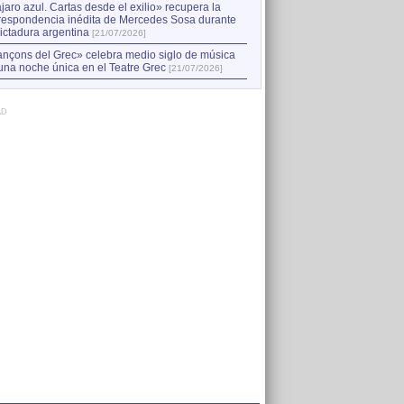
jaro azul. Cartas desde el exilio» recupera la
respondencia inédita de Mercedes Sosa durante
dictadura argentina
[21/07/2026]
nçons del Grec» celebra medio siglo de música
una noche única en el Teatre Grec
[21/07/2026]
AD