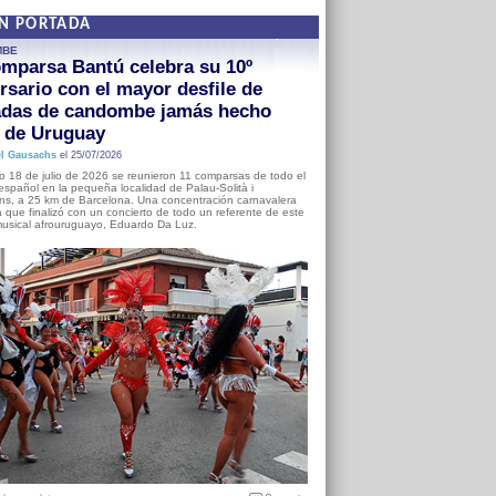
EN PORTADA
MBE
mparsa Bantú celebra su 10º
rsario con el mayor desfile de
adas de candombe jamás hecho
a de Uruguay
l Gausachs
el 25/07/2026
o 18 de julio de 2026 se reunieron 11 comparsas de todo el
o español en la pequeña localidad de Palau-Solità i
s, a 25 km de Barcelona. Una concentración carnavalera
 que finalizó con un concierto de todo un referente de este
usical afrouruguayo, Eduardo Da Luz.