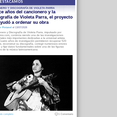
DESTACAMOS
NERO Y DISCOGRAFÍA DE VIOLETA PARRA
e años del cancionero y la
grafía de Violeta Parra, el proyecto
yudó a ordenar su obra
r Pintanel
el 13/07/2026
nero y Discografía de Violeta Parra, impulsado por
ros.com, continúa siendo una de las investigaciones
ales más importantes dedicadas a la universal artista
Cuatro años de investigación permitieron recuperar 520
, reconstruir su discografía, corregir numerosos errores
s y fijar datos fundamentales sobre una de las figuras
es de la música latinoamericana.
ulo completo
1 Comentario