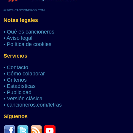
© 2026 CANCIONEROS.COM
Notas legales
•
Qué es cancioneros
•
Aviso legal
•
Política de cookies
Servicios
•
Contacto
•
Cómo colaborar
•
Criterios
•
Estadísticas
•
Publicidad
•
Versión clásica
•
cancioneros.com/letras
Síguenos