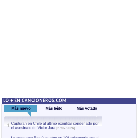
LO + EN CANCIONEROS.COM
Más nuevo
Más leído
Más votado
Capturan en Chile al último exmilitar condenado por
La comparsa Bantú
1
el asesinato de Víctor Jara
mayor desfile de
1
[27/07/2026]
hecho fuera de U
por Manel Gausachs