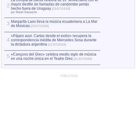
La comparsa Bantú celebra su 10º aniversario con el
mayor desfile de llamadas de candombe jamás
2
Capturan en Chile
2
hecho fuera de Uruguay
[25/07/2026]
el asesinato de Ví
por Manel Gausachs
Margarita Laso lleva la música ecuatoriana a La Mar
3
de Músicas
[22/07/2026]
«Pájaro azul. Cartas desde el exilio» recupera la
4
correspondencia inédita de Mercedes Sosa durante
la dictadura argentina
[21/07/2026]
«Cançons del Grec» celebra medio siglo de música
5
en una noche única en el Teatre Grec
[21/07/2026]
PUBLICIDAD