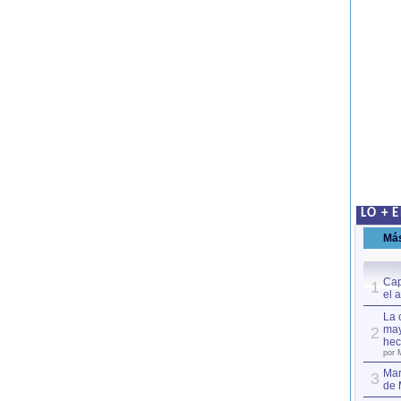
LO + 
Má
Cap
1
el 
La 
may
2
hec
por 
Mar
3
de 