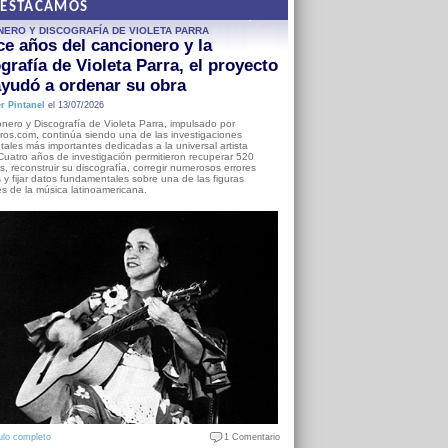
DESTACAMOS
NERO Y DISCOGRAFÍA DE VIOLETA PARRA
e años del cancionero y la
grafía de Violeta Parra, el proyecto
yudó a ordenar su obra
r Pintanel
el 13/07/2026
nero y Discografía de Violeta Parra, impulsado por
ros.com, continúa siendo una de las investigaciones
ales más importantes dedicadas a la universal artista
Cuatro años de investigación permitieron recuperar 520
, reconstruir su discografía, corregir numerosos errores
s y fijar datos fundamentales sobre una de las figuras
es de la música latinoamericana.
ulo completo
1 Comentario