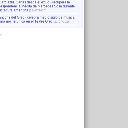
jaro azul. Cartas desde el exilio» recupera la
respondencia inédita de Mercedes Sosa durante
dictadura argentina
[21/07/2026]
nçons del Grec» celebra medio siglo de música
una noche única en el Teatre Grec
[21/07/2026]
AD