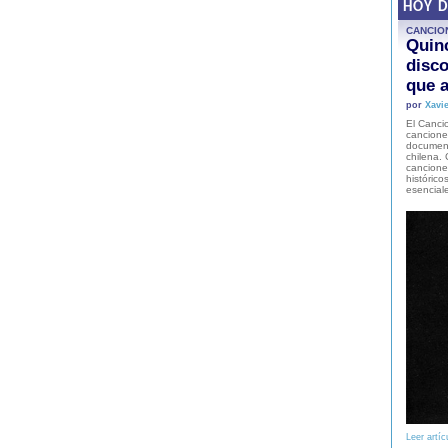
HOY 
CANCIO
Quinc
disco
que a
por
Xavie
El Cancio
cancione
document
chilena. 
canciones
histórico
esencial
Leer artíc