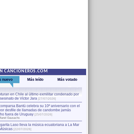
EN CANCIONEROS.COM
s nuevo
Más leído
Más votado
turan en Chile al último exmilitar condenado por
La comparsa Bantú celebra s
asesinato de Víctor Jara
mayor desfile de llamadas
1
[27/07/2026]
hecho fuera de Uruguay
[25
comparsa Bantú celebra su 10º aniversario con el
por Manel Gausachs
or desfile de llamadas de candombe jamás
Capturan en Chile al último
2
ho fuera de Uruguay
[25/07/2026]
el asesinato de Víctor Jara
[
Manel Gausachs
garita Laso lleva la música ecuatoriana a La Mar
Músicas
[22/07/2026]