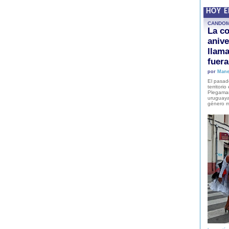
HOY 
CANDO
La co
anive
llam
fuer
por
Mane
El pasad
territori
Plegaman
uruguaya
género m