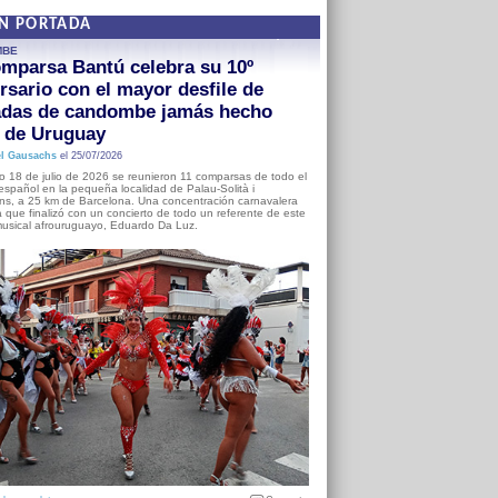
EN PORTADA
MBE
mparsa Bantú celebra su 10º
rsario con el mayor desfile de
adas de candombe jamás hecho
a de Uruguay
l Gausachs
el 25/07/2026
o 18 de julio de 2026 se reunieron 11 comparsas de todo el
o español en la pequeña localidad de Palau-Solità i
s, a 25 km de Barcelona. Una concentración carnavalera
 que finalizó con un concierto de todo un referente de este
usical afrouruguayo, Eduardo Da Luz.