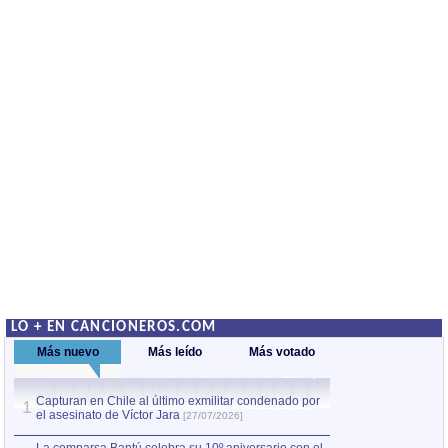
LO + EN CANCIONEROS.COM
Más nuevo
Más leído
Más votado
Capturan en Chile al último exmilitar condenado por
La comparsa Bantú
1
el asesinato de Víctor Jara
mayor desfile de
1
[27/07/2026]
hecho fuera de U
por Manel Gausachs