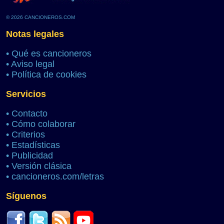
© 2026 CANCIONEROS.COM
Notas legales
•
Qué es cancioneros
•
Aviso legal
•
Política de cookies
Servicios
•
Contacto
•
Cómo colaborar
•
Criterios
•
Estadísticas
•
Publicidad
•
Versión clásica
•
cancioneros.com/letras
Síguenos