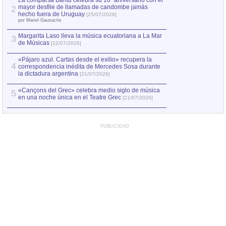
La comparsa Bantú celebra su 10º aniversario con el
mayor desfile de llamadas de candombe jamás
2
Capturan en Chile
2
hecho fuera de Uruguay
[25/07/2026]
el asesinato de Ví
por Manel Gausachs
Margarita Laso lleva la música ecuatoriana a La Mar
Margarita Laso ll
3
3
de Músicas
de Músicas
[22/07/2026]
[22/07
«Pájaro azul. Cartas desde el exilio» recupera la
4
correspondencia inédita de Mercedes Sosa durante
la dictadura argentina
[21/07/2026]
«Cançons del Grec» celebra medio siglo de música
5
en una noche única en el Teatre Grec
[21/07/2026]
PUBLICIDAD