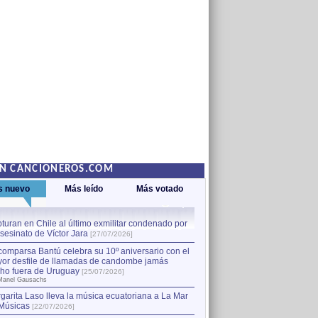
EN CANCIONEROS.COM
s nuevo
Más leído
Más votado
turan en Chile al último exmilitar condenado por
La comparsa Bantú celebra s
asesinato de Víctor Jara
mayor desfile de llamadas
1
[27/07/2026]
hecho fuera de Uruguay
[25
comparsa Bantú celebra su 10º aniversario con el
por Manel Gausachs
or desfile de llamadas de candombe jamás
Capturan en Chile al último
2
ho fuera de Uruguay
[25/07/2026]
el asesinato de Víctor Jara
[
Manel Gausachs
garita Laso lleva la música ecuatoriana a La Mar
Músicas
[22/07/2026]