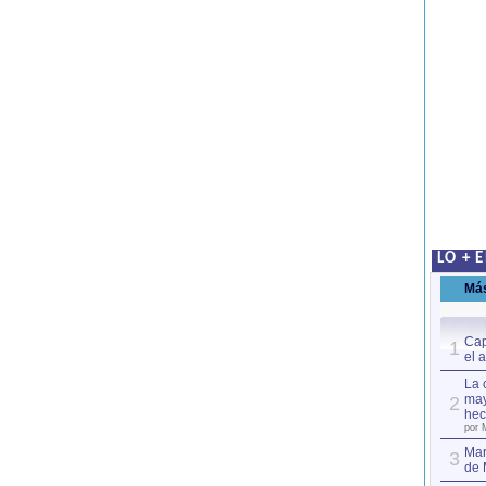
LO + 
Má
Cap
1
el 
La 
may
2
hec
por 
Mar
3
de 