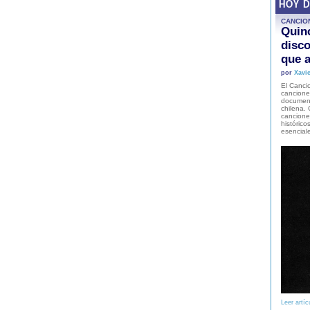
HOY 
CANCIO
Quinc
disco
que a
por
Xavie
El Cancio
cancione
document
chilena. 
canciones
histórico
esencial
Leer artíc