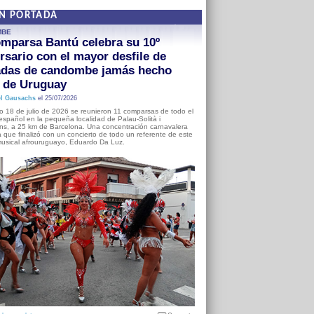
EN PORTADA
MBE
mparsa Bantú celebra su 10º
rsario con el mayor desfile de
adas de candombe jamás hecho
a de Uruguay
l Gausachs
el 25/07/2026
o 18 de julio de 2026 se reunieron 11 comparsas de todo el
o español en la pequeña localidad de Palau-Solità i
s, a 25 km de Barcelona. Una concentración carnavalera
 que finalizó con un concierto de todo un referente de este
usical afrouruguayo, Eduardo Da Luz.