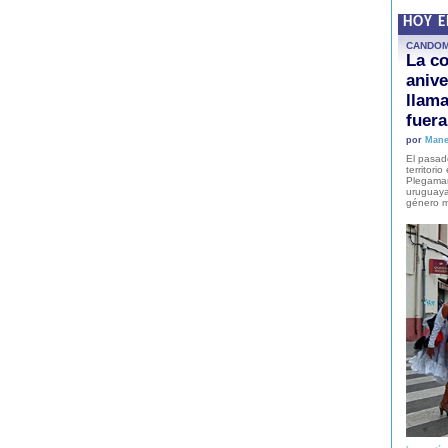
HOY 
CANDO
La co
anive
llam
fuer
por
Mane
El pasad
territori
Plegaman
uruguaya
género m