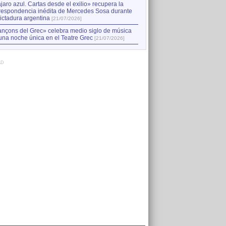
jaro azul. Cartas desde el exilio» recupera la
respondencia inédita de Mercedes Sosa durante
dictadura argentina
[21/07/2026]
nçons del Grec» celebra medio siglo de música
una noche única en el Teatre Grec
[21/07/2026]
AD