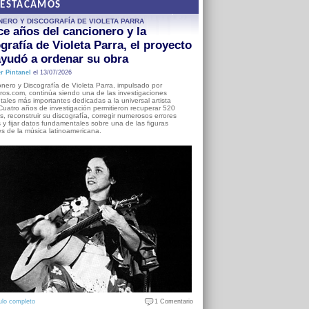
DESTACAMOS
NERO Y DISCOGRAFÍA DE VIOLETA PARRA
e años del cancionero y la
grafía de Violeta Parra, el proyecto
yudó a ordenar su obra
r Pintanel
el 13/07/2026
nero y Discografía de Violeta Parra, impulsado por
ros.com, continúa siendo una de las investigaciones
ales más importantes dedicadas a la universal artista
Cuatro años de investigación permitieron recuperar 520
, reconstruir su discografía, corregir numerosos errores
s y fijar datos fundamentales sobre una de las figuras
es de la música latinoamericana.
ulo completo
1 Comentario