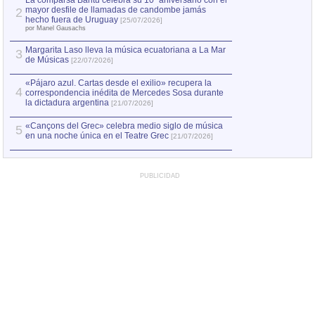
La comparsa Bantú celebra su 10º aniversario con el
mayor desfile de llamadas de candombe jamás
2
Capturan en Chile
2
hecho fuera de Uruguay
[25/07/2026]
el asesinato de Ví
por Manel Gausachs
Margarita Laso lleva la música ecuatoriana a La Mar
3
de Músicas
[22/07/2026]
«Pájaro azul. Cartas desde el exilio» recupera la
4
correspondencia inédita de Mercedes Sosa durante
la dictadura argentina
[21/07/2026]
«Cançons del Grec» celebra medio siglo de música
5
en una noche única en el Teatre Grec
[21/07/2026]
PUBLICIDAD