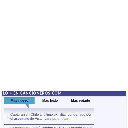
LO + EN CANCIONEROS.COM
Más nuevo
Más leído
Más votado
Capturan en Chile al último exmilitar condenado por
La comparsa Bantú
1
el asesinato de Víctor Jara
mayor desfile de
1
[27/07/2026]
hecho fuera de U
por Manel Gausachs