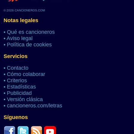
© 2026 CANCIONEROS.COM
Notas legales
•
Qué es cancioneros
•
Aviso legal
•
Política de cookies
Servicios
•
Contacto
•
Cómo colaborar
•
Criterios
•
Estadísticas
•
Publicidad
•
Versión clásica
•
cancioneros.com/letras
Síguenos