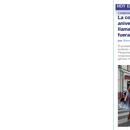
HOY 
CANDO
La co
anive
llam
fuer
por
Mane
El pasad
territori
Plegaman
uruguaya
género m