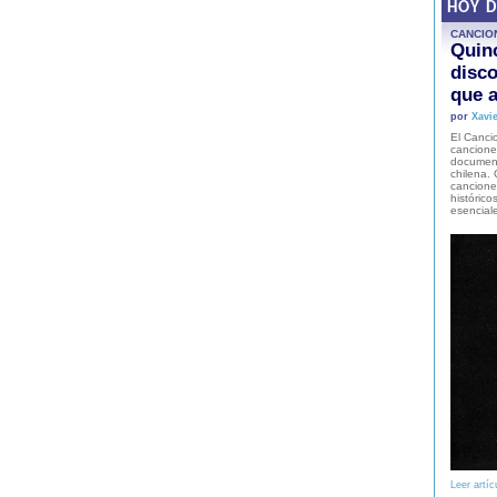
HOY 
CANCIO
Quinc
disco
que a
por
Xavie
El Cancio
cancione
document
chilena. 
canciones
histórico
esencial
Leer artíc