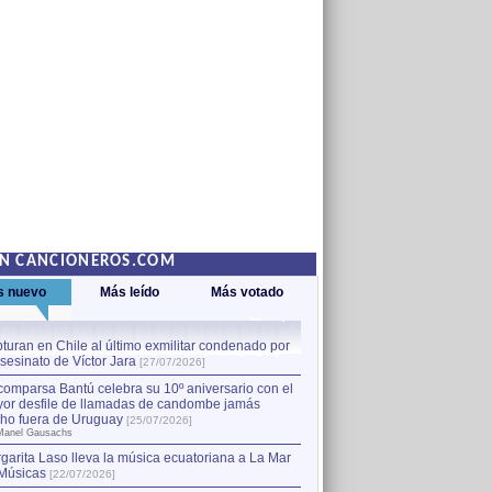
EN CANCIONEROS.COM
s nuevo
Más leído
Más votado
turan en Chile al último exmilitar condenado por
La comparsa Bantú celebra s
asesinato de Víctor Jara
mayor desfile de llamadas
1
[27/07/2026]
hecho fuera de Uruguay
[25
comparsa Bantú celebra su 10º aniversario con el
por Manel Gausachs
or desfile de llamadas de candombe jamás
Capturan en Chile al último
2
ho fuera de Uruguay
[25/07/2026]
el asesinato de Víctor Jara
[
Manel Gausachs
garita Laso lleva la música ecuatoriana a La Mar
Músicas
[22/07/2026]