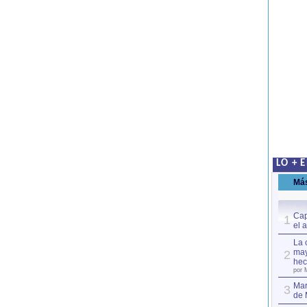
LO + 
Má
Cap
1
el 
La 
may
2
hec
por 
Mar
3
de 