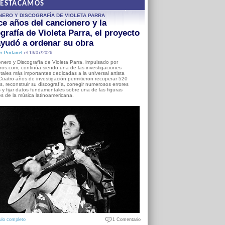
DESTACAMOS
NERO Y DISCOGRAFÍA DE VIOLETA PARRA
e años del cancionero y la
grafía de Violeta Parra, el proyecto
yudó a ordenar su obra
r Pintanel
el 13/07/2026
nero y Discografía de Violeta Parra, impulsado por
ros.com, continúa siendo una de las investigaciones
ales más importantes dedicadas a la universal artista
Cuatro años de investigación permitieron recuperar 520
, reconstruir su discografía, corregir numerosos errores
s y fijar datos fundamentales sobre una de las figuras
es de la música latinoamericana.
ulo completo
1 Comentario