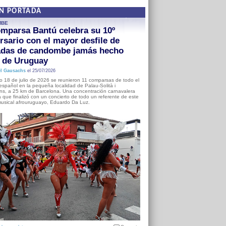
EN PORTADA
MBE
mparsa Bantú celebra su 10º
rsario con el mayor desfile de
adas de candombe jamás hecho
a de Uruguay
l Gausachs
el 25/07/2026
o 18 de julio de 2026 se reunieron 11 comparsas de todo el
o español en la pequeña localidad de Palau-Solità i
s, a 25 km de Barcelona. Una concentración carnavalera
 que finalizó con un concierto de todo un referente de este
usical afrouruguayo, Eduardo Da Luz.