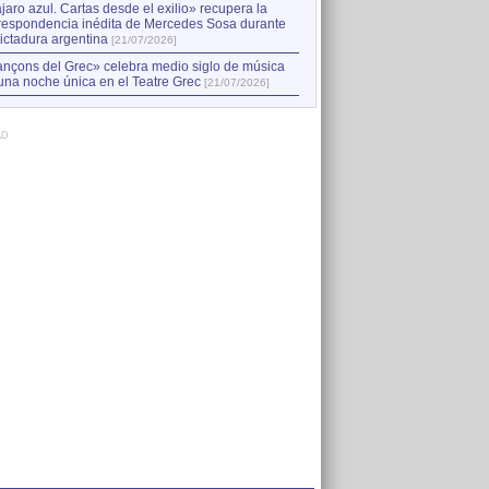
jaro azul. Cartas desde el exilio» recupera la
respondencia inédita de Mercedes Sosa durante
dictadura argentina
[21/07/2026]
nçons del Grec» celebra medio siglo de música
una noche única en el Teatre Grec
[21/07/2026]
AD