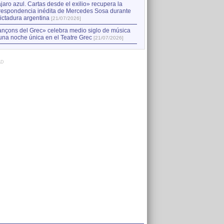
jaro azul. Cartas desde el exilio» recupera la
respondencia inédita de Mercedes Sosa durante
dictadura argentina
[21/07/2026]
nçons del Grec» celebra medio siglo de música
una noche única en el Teatre Grec
[21/07/2026]
AD