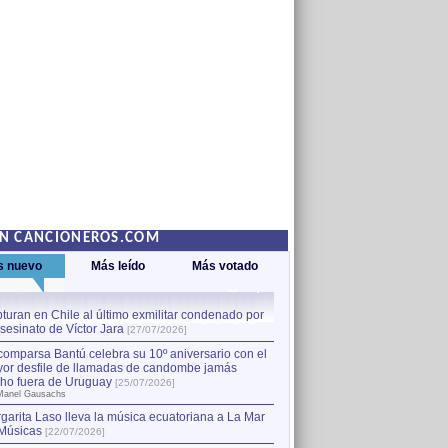
EN CANCIONEROS.COM
s nuevo
Más leído
Más votado
turan en Chile al último exmilitar condenado por
La comparsa Bantú celebra s
asesinato de Víctor Jara
mayor desfile de llamadas
1
[27/07/2026]
hecho fuera de Uruguay
[25
comparsa Bantú celebra su 10º aniversario con el
por Manel Gausachs
or desfile de llamadas de candombe jamás
Capturan en Chile al último
2
ho fuera de Uruguay
[25/07/2026]
el asesinato de Víctor Jara
[
Manel Gausachs
garita Laso lleva la música ecuatoriana a La Mar
Margarita Laso lleva la mús
3
Músicas
de Músicas
[22/07/2026]
[22/07/2026]