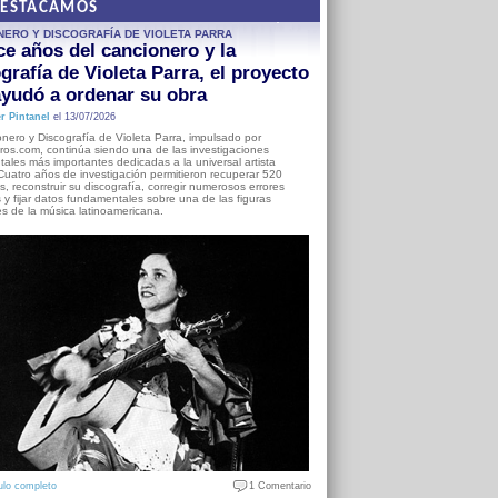
DESTACAMOS
NERO Y DISCOGRAFÍA DE VIOLETA PARRA
e años del cancionero y la
grafía de Violeta Parra, el proyecto
yudó a ordenar su obra
r Pintanel
el 13/07/2026
nero y Discografía de Violeta Parra, impulsado por
ros.com, continúa siendo una de las investigaciones
ales más importantes dedicadas a la universal artista
Cuatro años de investigación permitieron recuperar 520
, reconstruir su discografía, corregir numerosos errores
s y fijar datos fundamentales sobre una de las figuras
es de la música latinoamericana.
ulo completo
1 Comentario