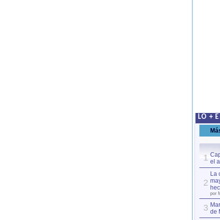
LO + 
Má
Cap
1
el 
La 
may
2
hec
por 
Mar
3
de 