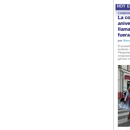
HOY 
CANDO
La co
anive
llam
fuer
por
Mane
El pasad
territori
Plegaman
uruguaya
género m