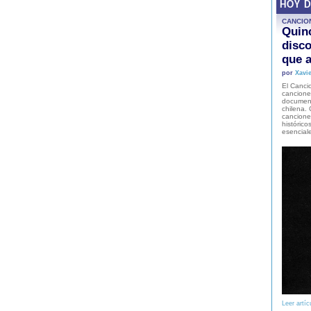
HOY 
CANCIO
Quinc
disco
que a
por
Xavie
El Cancio
cancione
document
chilena. 
canciones
histórico
esencial
Leer artíc