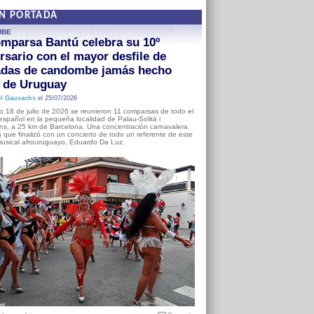
EN PORTADA
MBE
mparsa Bantú celebra su 10º
rsario con el mayor desfile de
adas de candombe jamás hecho
a de Uruguay
l Gausachs
el 25/07/2026
o 18 de julio de 2026 se reunieron 11 comparsas de todo el
o español en la pequeña localidad de Palau-Solità i
s, a 25 km de Barcelona. Una concentración carnavalera
 que finalizó con un concierto de todo un referente de este
usical afrouruguayo, Eduardo Da Luz.