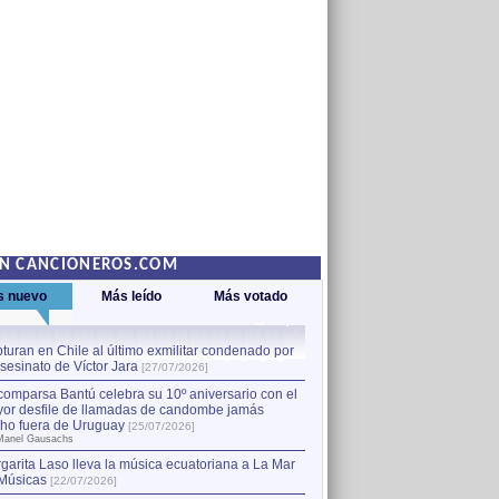
EN CANCIONEROS.COM
s nuevo
Más leído
Más votado
turan en Chile al último exmilitar condenado por
La comparsa Bantú celebra s
asesinato de Víctor Jara
mayor desfile de llamadas
1
[27/07/2026]
hecho fuera de Uruguay
[25
comparsa Bantú celebra su 10º aniversario con el
por Manel Gausachs
or desfile de llamadas de candombe jamás
Capturan en Chile al último
2
ho fuera de Uruguay
[25/07/2026]
el asesinato de Víctor Jara
[
Manel Gausachs
garita Laso lleva la música ecuatoriana a La Mar
Margarita Laso lleva la mús
3
Músicas
de Músicas
[22/07/2026]
[22/07/2026]