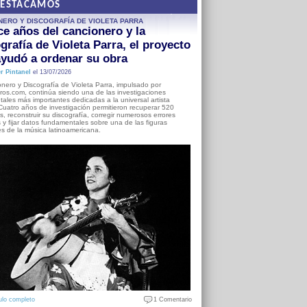
DESTACAMOS
NERO Y DISCOGRAFÍA DE VIOLETA PARRA
e años del cancionero y la
grafía de Violeta Parra, el proyecto
yudó a ordenar su obra
r Pintanel
el 13/07/2026
nero y Discografía de Violeta Parra, impulsado por
ros.com, continúa siendo una de las investigaciones
ales más importantes dedicadas a la universal artista
Cuatro años de investigación permitieron recuperar 520
, reconstruir su discografía, corregir numerosos errores
s y fijar datos fundamentales sobre una de las figuras
es de la música latinoamericana.
ulo completo
1 Comentario