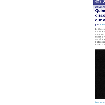
HOY 
CANCIO
Quinc
disco
que a
por
Xavie
El Cancio
cancione
document
chilena. 
canciones
histórico
esencial
Leer artíc