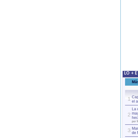
LO + 
Má
Cap
1
el 
La 
may
2
hec
por 
Mar
3
de 