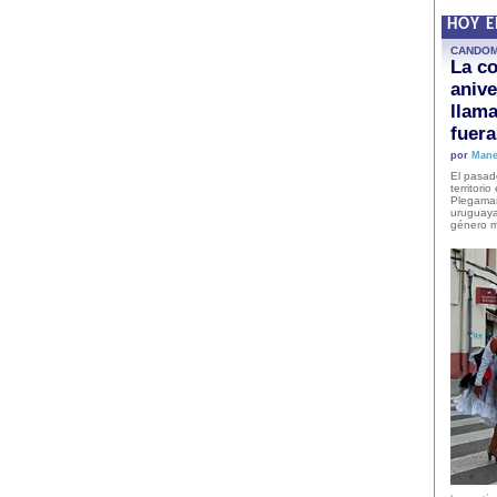
HOY 
CANDO
La co
anive
llam
fuer
por
Mane
El pasad
territori
Plegaman
uruguaya
género m