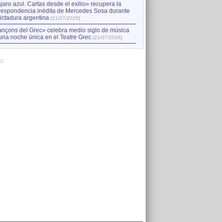
jaro azul. Cartas desde el exilio» recupera la
respondencia inédita de Mercedes Sosa durante
dictadura argentina
[21/07/2026]
nçons del Grec» celebra medio siglo de música
una noche única en el Teatre Grec
[21/07/2026]
AD