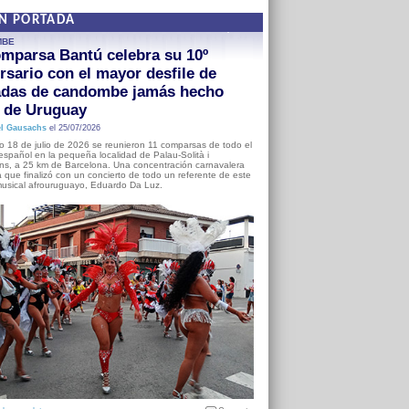
EN PORTADA
MBE
mparsa Bantú celebra su 10º
rsario con el mayor desfile de
adas de candombe jamás hecho
a de Uruguay
l Gausachs
el 25/07/2026
o 18 de julio de 2026 se reunieron 11 comparsas de todo el
o español en la pequeña localidad de Palau-Solità i
s, a 25 km de Barcelona. Una concentración carnavalera
 que finalizó con un concierto de todo un referente de este
usical afrouruguayo, Eduardo Da Luz.