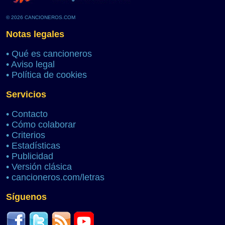
© 2026 CANCIONEROS.COM
Notas legales
•
Qué es cancioneros
•
Aviso legal
•
Política de cookies
Servicios
•
Contacto
•
Cómo colaborar
•
Criterios
•
Estadísticas
•
Publicidad
•
Versión clásica
•
cancioneros.com/letras
Síguenos