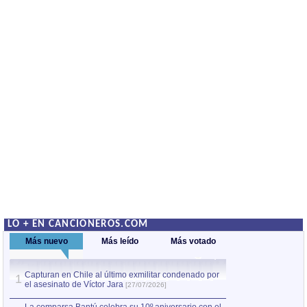
LO + EN CANCIONEROS.COM
Más nuevo
Más leído
Más votado
Capturan en Chile al último exmilitar condenado por
La comparsa Bantú
1
el asesinato de Víctor Jara
mayor desfile de
1
[27/07/2026]
hecho fuera de U
por Manel Gausachs