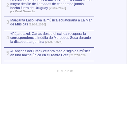
La comparsa Bantú celebra su 10º aniversario con el
mayor desfile de llamadas de candombe jamás
2
Capturan en Chile
2
hecho fuera de Uruguay
[25/07/2026]
el asesinato de Ví
por Manel Gausachs
Margarita Laso lleva la música ecuatoriana a La Mar
Margarita Laso ll
3
3
de Músicas
de Músicas
[22/07/2026]
[22/07
«Pájaro azul. Cartas desde el exilio» recupera la
4
correspondencia inédita de Mercedes Sosa durante
la dictadura argentina
[21/07/2026]
«Cançons del Grec» celebra medio siglo de música
5
en una noche única en el Teatre Grec
[21/07/2026]
PUBLICIDAD