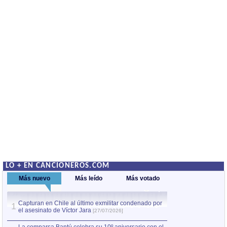
LO + EN CANCIONEROS.COM
Más nuevo
Más leído
Más votado
Capturan en Chile al último exmilitar condenado por
La comparsa Bantú
1
el asesinato de Víctor Jara
mayor desfile de
1
[27/07/2026]
hecho fuera de U
por Manel Gausachs