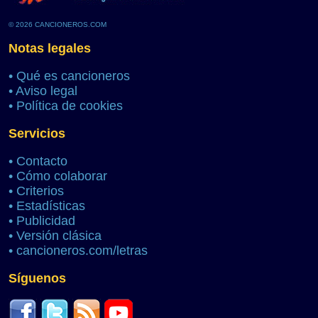
© 2026 CANCIONEROS.COM
Notas legales
•
Qué es cancioneros
•
Aviso legal
•
Política de cookies
Servicios
•
Contacto
•
Cómo colaborar
•
Criterios
•
Estadísticas
•
Publicidad
•
Versión clásica
•
cancioneros.com/letras
Síguenos