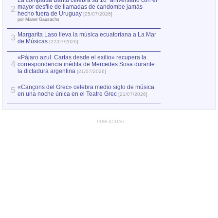
La comparsa Bantú celebra su 10º aniversario con el
mayor desfile de llamadas de candombe jamás
2
Capturan en Chile
2
hecho fuera de Uruguay
[25/07/2026]
el asesinato de Ví
por Manel Gausachs
Margarita Laso lleva la música ecuatoriana a La Mar
3
de Músicas
[22/07/2026]
«Pájaro azul. Cartas desde el exilio» recupera la
4
correspondencia inédita de Mercedes Sosa durante
la dictadura argentina
[21/07/2026]
«Cançons del Grec» celebra medio siglo de música
5
en una noche única en el Teatre Grec
[21/07/2026]
PUBLICIDAD