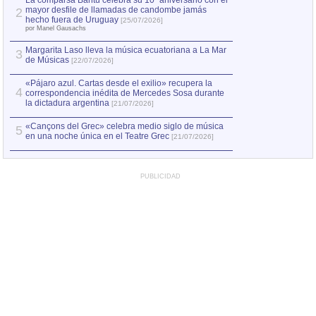
La comparsa Bantú celebra su 10º aniversario con el
mayor desfile de llamadas de candombe jamás
2
Capturan en Chile
2
hecho fuera de Uruguay
[25/07/2026]
el asesinato de Ví
por Manel Gausachs
Margarita Laso lleva la música ecuatoriana a La Mar
3
de Músicas
[22/07/2026]
«Pájaro azul. Cartas desde el exilio» recupera la
4
correspondencia inédita de Mercedes Sosa durante
la dictadura argentina
[21/07/2026]
«Cançons del Grec» celebra medio siglo de música
5
en una noche única en el Teatre Grec
[21/07/2026]
PUBLICIDAD