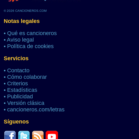
© 2026 CANCIONEROS.COM
Notas legales
•
Qué es cancioneros
•
Aviso legal
•
Política de cookies
Servicios
•
Contacto
•
Cómo colaborar
•
Criterios
•
Estadísticas
•
Publicidad
•
Versión clásica
•
cancioneros.com/letras
Síguenos