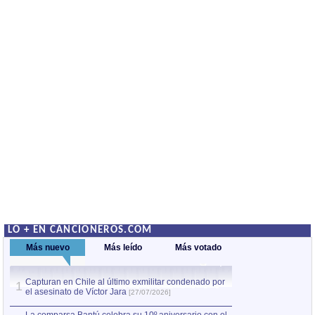
LO + EN CANCIONEROS.COM
Más nuevo
Más leído
Más votado
Capturan en Chile al último exmilitar condenado por
La comparsa Bantú
1
el asesinato de Víctor Jara
mayor desfile de
1
[27/07/2026]
hecho fuera de U
por Manel Gausachs