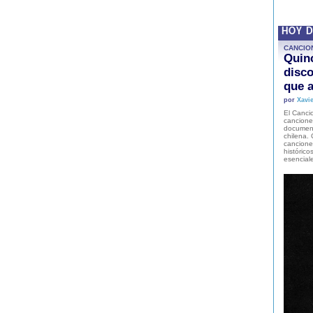
HOY 
CANCIO
Quinc
disco
que a
por
Xavie
El Cancio
cancione
document
chilena. 
canciones
histórico
esencial