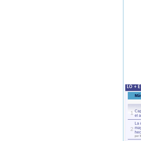
LO + 
Má
Cap
1
el 
La 
may
2
hec
por 