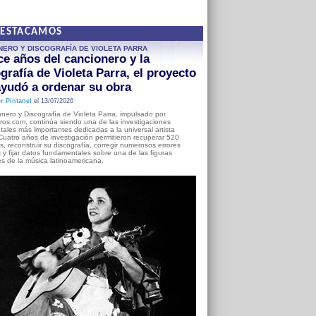
DESTACAMOS
NERO Y DISCOGRAFÍA DE VIOLETA PARRA
e años del cancionero y la
grafía de Violeta Parra, el proyecto
yudó a ordenar su obra
r Pintanel
el 13/07/2026
nero y Discografía de Violeta Parra, impulsado por
ros.com, continúa siendo una de las investigaciones
ales más importantes dedicadas a la universal artista
Cuatro años de investigación permitieron recuperar 520
, reconstruir su discografía, corregir numerosos errores
s y fijar datos fundamentales sobre una de las figuras
es de la música latinoamericana.