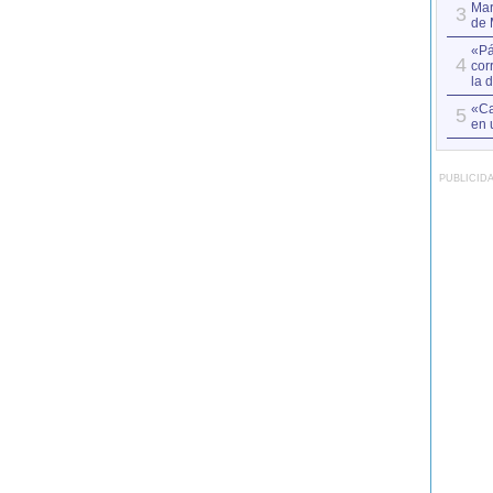
Mar
3
de 
«Pá
4
cor
la 
«Ca
5
en 
PUBLICID