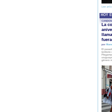
Leer artíc
HOY 
CANDO
La co
anive
llam
fuer
por
Mane
El pasad
territori
Plegaman
uruguaya
género m