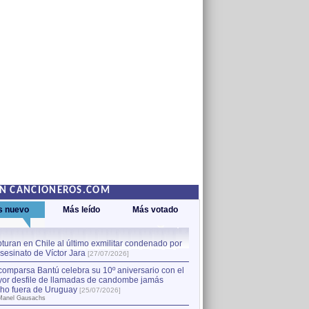
EN CANCIONEROS.COM
s nuevo
Más leído
Más votado
turan en Chile al último exmilitar condenado por
La comparsa Bantú celebra s
asesinato de Víctor Jara
mayor desfile de llamadas
1
[27/07/2026]
hecho fuera de Uruguay
[25
comparsa Bantú celebra su 10º aniversario con el
por Manel Gausachs
or desfile de llamadas de candombe jamás
Capturan en Chile al último
2
ho fuera de Uruguay
[25/07/2026]
el asesinato de Víctor Jara
[
Manel Gausachs