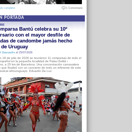
ulo completo
1 Comentario
EN PORTADA
MBE
mparsa Bantú celebra su 10º
rsario con el mayor desfile de
adas de candombe jamás hecho
a de Uruguay
l Gausachs
el 25/07/2026
o 18 de julio de 2026 se reunieron 11 comparsas de todo el
o español en la pequeña localidad de Palau-Solità i
s, a 25 km de Barcelona. Una concentración carnavalera
 que finalizó con un concierto de todo un referente de este
usical afrouruguayo, Eduardo Da Luz.