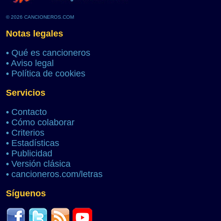
© 2026 CANCIONEROS.COM
Notas legales
•
Qué es cancioneros
•
Aviso legal
•
Política de cookies
Servicios
•
Contacto
•
Cómo colaborar
•
Criterios
•
Estadísticas
•
Publicidad
•
Versión clásica
•
cancioneros.com/letras
Síguenos