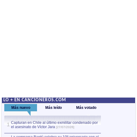
LO + EN CANCIONEROS.COM
Más nuevo
Más leído
Más votado
Capturan en Chile al último exmilitar condenado por
La comparsa Bantú
1
el asesinato de Víctor Jara
mayor desfile de
1
[27/07/2026]
hecho fuera de U
por Manel Gausachs