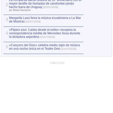
La comparsa Bantú celebra su 10º aniversario con el
mayor desfile de llamadas de candombe jamás
2
Capturan en Chile
2
hecho fuera de Uruguay
[25/07/2026]
el asesinato de Ví
por Manel Gausachs
Margarita Laso lleva la música ecuatoriana a La Mar
3
de Músicas
[22/07/2026]
«Pájaro azul. Cartas desde el exilio» recupera la
4
correspondencia inédita de Mercedes Sosa durante
la dictadura argentina
[21/07/2026]
«Cançons del Grec» celebra medio siglo de música
5
en una noche única en el Teatre Grec
[21/07/2026]
PUBLICIDAD