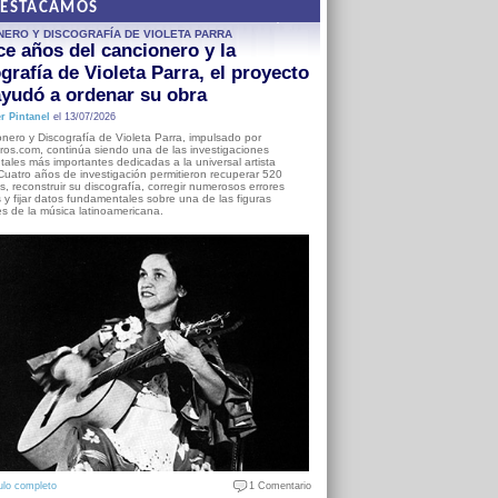
DESTACAMOS
NERO Y DISCOGRAFÍA DE VIOLETA PARRA
e años del cancionero y la
grafía de Violeta Parra, el proyecto
yudó a ordenar su obra
r Pintanel
el 13/07/2026
nero y Discografía de Violeta Parra, impulsado por
ros.com, continúa siendo una de las investigaciones
ales más importantes dedicadas a la universal artista
Cuatro años de investigación permitieron recuperar 520
, reconstruir su discografía, corregir numerosos errores
s y fijar datos fundamentales sobre una de las figuras
es de la música latinoamericana.
ulo completo
1 Comentario