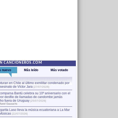
EN CANCIONEROS.COM
s nuevo
Más leído
Más votado
turan en Chile al último exmilitar condenado por
La comparsa Bantú celebra s
asesinato de Víctor Jara
mayor desfile de llamadas
1
[27/07/2026]
hecho fuera de Uruguay
[25
comparsa Bantú celebra su 10º aniversario con el
por Manel Gausachs
or desfile de llamadas de candombe jamás
Capturan en Chile al último
2
ho fuera de Uruguay
[25/07/2026]
el asesinato de Víctor Jara
[
Manel Gausachs
garita Laso lleva la música ecuatoriana a La Mar
Margarita Laso lleva la mús
3
Músicas
de Músicas
[22/07/2026]
[22/07/2026]