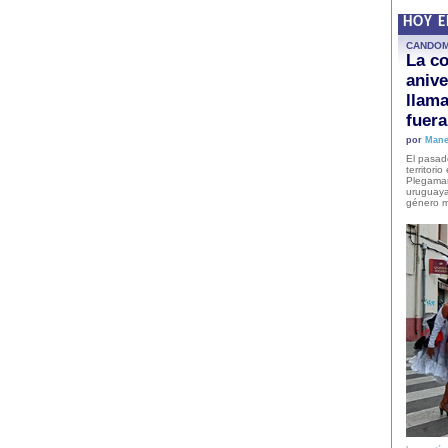
HOY 
CANDO
La co
anive
llam
fuer
por
Mane
El pasad
territori
Plegaman
uruguaya
género m