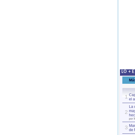
LO + 
Má
Cap
1
el 
La 
may
2
hec
por 
Mar
3
de 