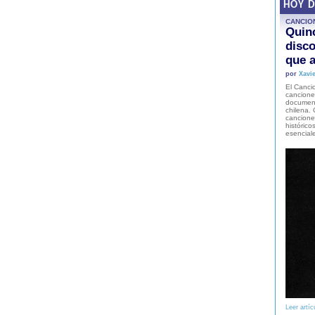
HOY 
CANCIO
Quinc
disco
que a
por
Xavie
El Cancio
cancione
document
chilena. 
canciones
histórico
esencial
Leer artíc