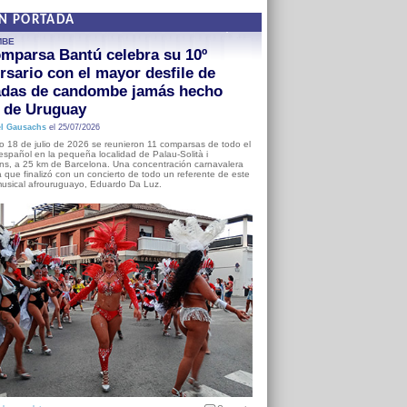
EN PORTADA
MBE
mparsa Bantú celebra su 10º
rsario con el mayor desfile de
adas de candombe jamás hecho
a de Uruguay
l Gausachs
el 25/07/2026
o 18 de julio de 2026 se reunieron 11 comparsas de todo el
o español en la pequeña localidad de Palau-Solità i
s, a 25 km de Barcelona. Una concentración carnavalera
 que finalizó con un concierto de todo un referente de este
usical afrouruguayo, Eduardo Da Luz.