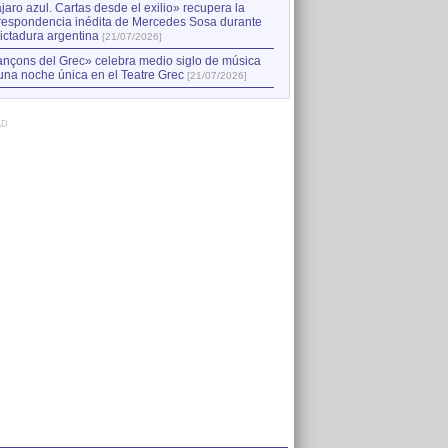
jaro azul. Cartas desde el exilio» recupera la
respondencia inédita de Mercedes Sosa durante
dictadura argentina
[21/07/2026]
nçons del Grec» celebra medio siglo de música
una noche única en el Teatre Grec
[21/07/2026]
AD