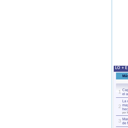
LO + 
Má
Cap
1
el 
La 
may
2
hec
por 
Mar
3
de 