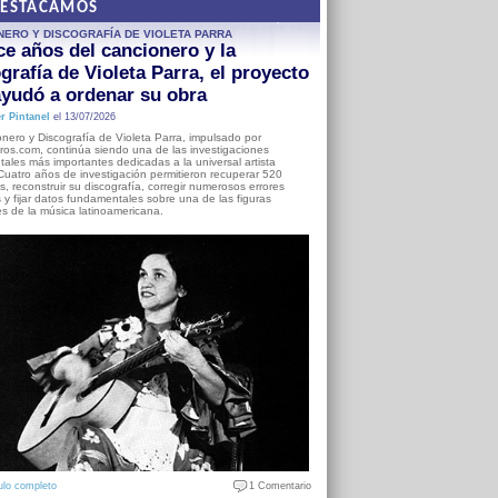
DESTACAMOS
NERO Y DISCOGRAFÍA DE VIOLETA PARRA
e años del cancionero y la
grafía de Violeta Parra, el proyecto
yudó a ordenar su obra
r Pintanel
el 13/07/2026
nero y Discografía de Violeta Parra, impulsado por
ros.com, continúa siendo una de las investigaciones
ales más importantes dedicadas a la universal artista
Cuatro años de investigación permitieron recuperar 520
, reconstruir su discografía, corregir numerosos errores
s y fijar datos fundamentales sobre una de las figuras
es de la música latinoamericana.
ulo completo
1 Comentario