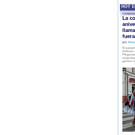
HOY 
CANDO
La co
anive
llam
fuer
por
Mane
El pasad
territori
Plegaman
uruguaya
género m