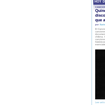
HOY 
CANCIO
Quinc
disco
que a
por
Xavie
El Cancio
cancione
document
chilena. 
canciones
histórico
esencial
Leer artíc