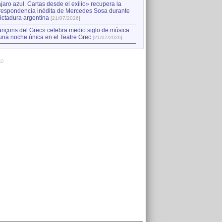
jaro azul. Cartas desde el exilio» recupera la
respondencia inédita de Mercedes Sosa durante
dictadura argentina
[21/07/2026]
nçons del Grec» celebra medio siglo de música
una noche única en el Teatre Grec
[21/07/2026]
AD