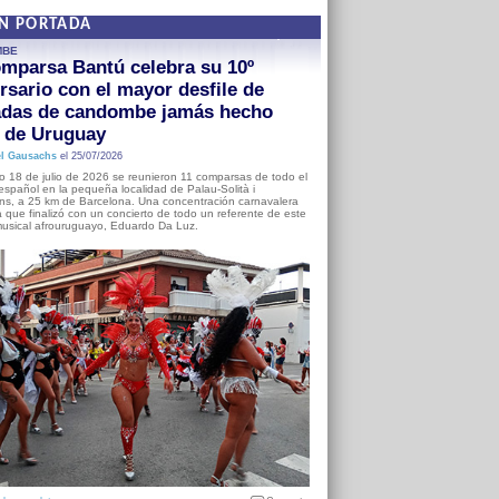
EN PORTADA
MBE
mparsa Bantú celebra su 10º
rsario con el mayor desfile de
adas de candombe jamás hecho
a de Uruguay
l Gausachs
el 25/07/2026
o 18 de julio de 2026 se reunieron 11 comparsas de todo el
o español en la pequeña localidad de Palau-Solità i
s, a 25 km de Barcelona. Una concentración carnavalera
 que finalizó con un concierto de todo un referente de este
usical afrouruguayo, Eduardo Da Luz.