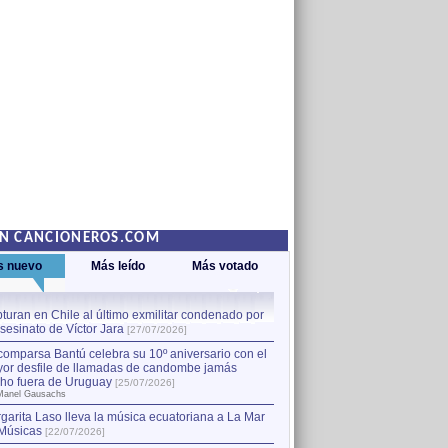
EN CANCIONEROS.COM
s nuevo
Más leído
Más votado
turan en Chile al último exmilitar condenado por
La comparsa Bantú celebra s
asesinato de Víctor Jara
mayor desfile de llamadas
1
[27/07/2026]
hecho fuera de Uruguay
[25
comparsa Bantú celebra su 10º aniversario con el
por Manel Gausachs
or desfile de llamadas de candombe jamás
Capturan en Chile al último
2
ho fuera de Uruguay
[25/07/2026]
el asesinato de Víctor Jara
[
Manel Gausachs
garita Laso lleva la música ecuatoriana a La Mar
Músicas
[22/07/2026]