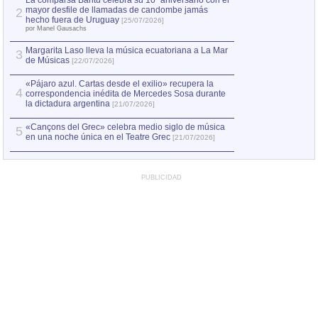
La comparsa Bantú celebra su 10º aniversario con el
mayor desfile de llamadas de candombe jamás
2
Capturan en Chile
2
hecho fuera de Uruguay
[25/07/2026]
el asesinato de Ví
por Manel Gausachs
Margarita Laso lleva la música ecuatoriana a La Mar
3
de Músicas
[22/07/2026]
«Pájaro azul. Cartas desde el exilio» recupera la
4
correspondencia inédita de Mercedes Sosa durante
la dictadura argentina
[21/07/2026]
«Cançons del Grec» celebra medio siglo de música
5
en una noche única en el Teatre Grec
[21/07/2026]
PUBLICIDAD