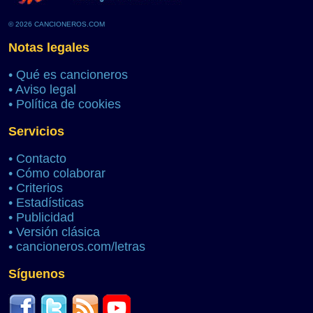
© 2026 CANCIONEROS.COM
Notas legales
•
Qué es cancioneros
•
Aviso legal
•
Política de cookies
Servicios
•
Contacto
•
Cómo colaborar
•
Criterios
•
Estadísticas
•
Publicidad
•
Versión clásica
•
cancioneros.com/letras
Síguenos