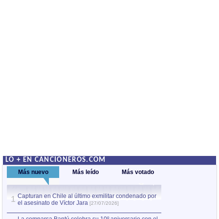
LO + EN CANCIONEROS.COM
Más nuevo
Más leído
Más votado
Capturan en Chile al último exmilitar condenado por
La comparsa Bantú
1
el asesinato de Víctor Jara
mayor desfile de
1
[27/07/2026]
hecho fuera de U
por Manel Gausachs