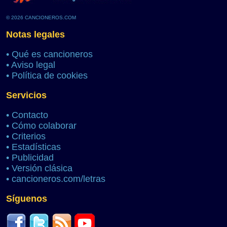
© 2026 CANCIONEROS.COM
Notas legales
•
Qué es cancioneros
•
Aviso legal
•
Política de cookies
Servicios
•
Contacto
•
Cómo colaborar
•
Criterios
•
Estadísticas
•
Publicidad
•
Versión clásica
•
cancioneros.com/letras
Síguenos