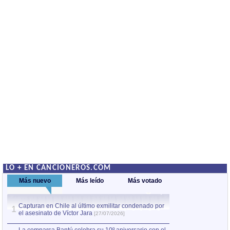
LO + EN CANCIONEROS.COM
Más nuevo
Más leído
Más votado
Capturan en Chile al último exmilitar condenado por
La comparsa Bantú
1
el asesinato de Víctor Jara
mayor desfile de
1
[27/07/2026]
hecho fuera de U
por Manel Gausachs