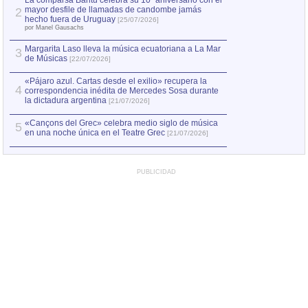
La comparsa Bantú celebra su 10º aniversario con el
mayor desfile de llamadas de candombe jamás
2
Capturan en Chile
2
hecho fuera de Uruguay
[25/07/2026]
el asesinato de Ví
por Manel Gausachs
Margarita Laso lleva la música ecuatoriana a La Mar
3
de Músicas
[22/07/2026]
«Pájaro azul. Cartas desde el exilio» recupera la
4
correspondencia inédita de Mercedes Sosa durante
la dictadura argentina
[21/07/2026]
«Cançons del Grec» celebra medio siglo de música
5
en una noche única en el Teatre Grec
[21/07/2026]
PUBLICIDAD