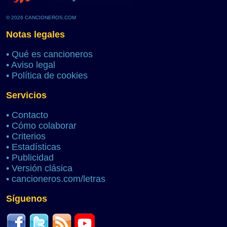
© 2026 CANCIONEROS.COM
Notas legales
•
Qué es cancioneros
•
Aviso legal
•
Política de cookies
Servicios
•
Contacto
•
Cómo colaborar
•
Criterios
•
Estadísticas
•
Publicidad
•
Versión clásica
•
cancioneros.com/letras
Síguenos