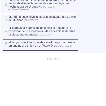
La comparsa Bantú celebra su 10º aniversario con el
mayor desfile de llamadas de candombe jamás
2
Capturan en Chile
2
hecho fuera de Uruguay
[25/07/2026]
el asesinato de Ví
por Manel Gausachs
Margarita Laso lleva la música ecuatoriana a La Mar
3
de Músicas
[22/07/2026]
«Pájaro azul. Cartas desde el exilio» recupera la
4
correspondencia inédita de Mercedes Sosa durante
la dictadura argentina
[21/07/2026]
«Cançons del Grec» celebra medio siglo de música
5
en una noche única en el Teatre Grec
[21/07/2026]
PUBLICIDAD