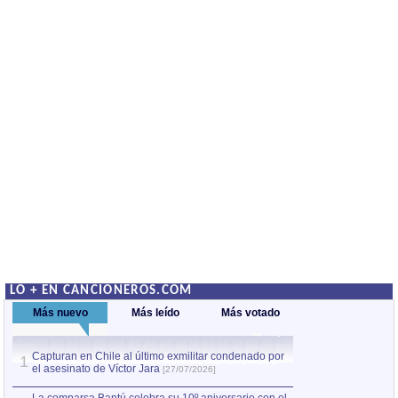
LO + EN CANCIONEROS.COM
Más nuevo
Más leído
Más votado
Capturan en Chile al último exmilitar condenado por
La comparsa Bantú
1
el asesinato de Víctor Jara
mayor desfile de
1
[27/07/2026]
hecho fuera de U
por Manel Gausachs