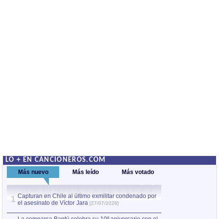
LO + EN CANCIONEROS.COM
Más nuevo
Más leído
Más votado
Capturan en Chile al último exmilitar condenado por
La comparsa Bantú
1
el asesinato de Víctor Jara
mayor desfile de
1
[27/07/2026]
hecho fuera de U
por Manel Gausachs