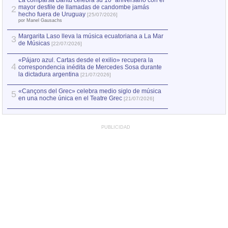
La comparsa Bantú celebra su 10º aniversario con el
mayor desfile de llamadas de candombe jamás
2
Capturan en Chile
2
hecho fuera de Uruguay
[25/07/2026]
el asesinato de Ví
por Manel Gausachs
Margarita Laso lleva la música ecuatoriana a La Mar
Margarita Laso ll
3
3
de Músicas
de Músicas
[22/07/2026]
[22/07
«Pájaro azul. Cartas desde el exilio» recupera la
4
correspondencia inédita de Mercedes Sosa durante
la dictadura argentina
[21/07/2026]
«Cançons del Grec» celebra medio siglo de música
5
en una noche única en el Teatre Grec
[21/07/2026]
PUBLICIDAD