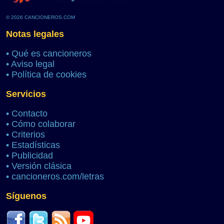
© 2026 CANCIONEROS.COM
Notas legales
•
Qué es cancioneros
•
Aviso legal
•
Política de cookies
Servicios
•
Contacto
•
Cómo colaborar
•
Criterios
•
Estadísticas
•
Publicidad
•
Versión clásica
•
cancioneros.com/letras
Síguenos