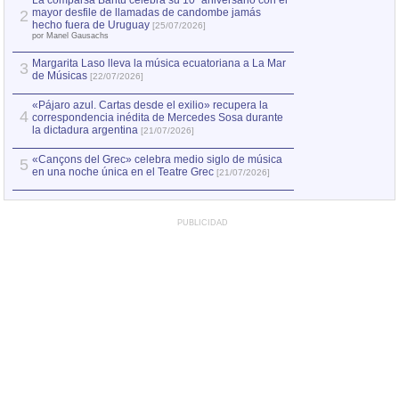
La comparsa Bantú celebra su 10º aniversario con el
mayor desfile de llamadas de candombe jamás
2
Capturan en Chile
2
hecho fuera de Uruguay
[25/07/2026]
el asesinato de Ví
por Manel Gausachs
Margarita Laso lleva la música ecuatoriana a La Mar
3
de Músicas
[22/07/2026]
«Pájaro azul. Cartas desde el exilio» recupera la
4
correspondencia inédita de Mercedes Sosa durante
la dictadura argentina
[21/07/2026]
«Cançons del Grec» celebra medio siglo de música
5
en una noche única en el Teatre Grec
[21/07/2026]
PUBLICIDAD