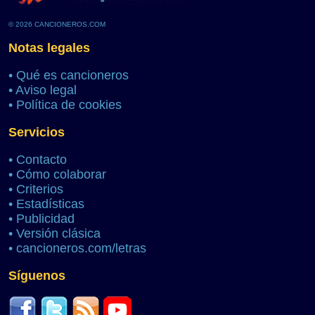
© 2026 CANCIONEROS.COM
Notas legales
•
Qué es cancioneros
•
Aviso legal
•
Política de cookies
Servicios
•
Contacto
•
Cómo colaborar
•
Criterios
•
Estadísticas
•
Publicidad
•
Versión clásica
•
cancioneros.com/letras
Síguenos