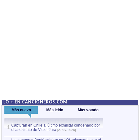
LO + EN CANCIONEROS.COM
Más nuevo
Más leído
Más votado
Capturan en Chile al último exmilitar condenado por
La comparsa Bantú
1
el asesinato de Víctor Jara
mayor desfile de
1
[27/07/2026]
hecho fuera de U
por Manel Gausachs