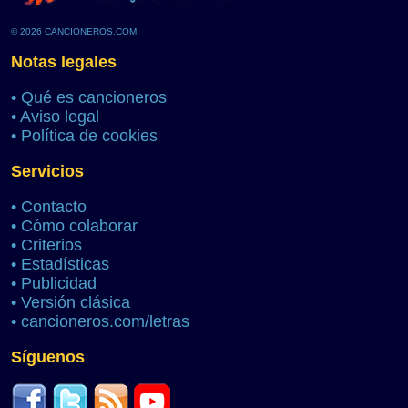
© 2026 CANCIONEROS.COM
Notas legales
•
Qué es cancioneros
•
Aviso legal
•
Política de cookies
Servicios
•
Contacto
•
Cómo colaborar
•
Criterios
•
Estadísticas
•
Publicidad
•
Versión clásica
•
cancioneros.com/letras
Síguenos