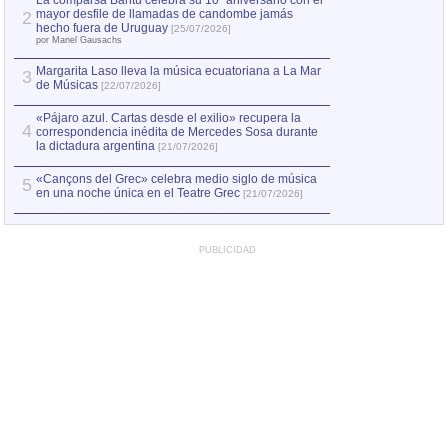
La comparsa Bantú celebra su 10º aniversario con el
mayor desfile de llamadas de candombe jamás
2
Capturan en Chile
2
hecho fuera de Uruguay
[25/07/2026]
el asesinato de Ví
por Manel Gausachs
Margarita Laso lleva la música ecuatoriana a La Mar
3
de Músicas
[22/07/2026]
«Pájaro azul. Cartas desde el exilio» recupera la
4
correspondencia inédita de Mercedes Sosa durante
la dictadura argentina
[21/07/2026]
«Cançons del Grec» celebra medio siglo de música
5
en una noche única en el Teatre Grec
[21/07/2026]
PUBLICIDAD