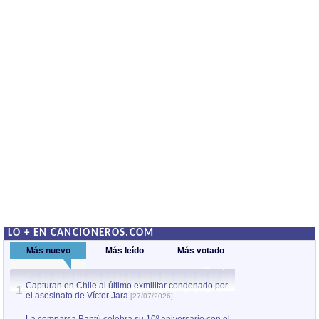
LO + EN CANCIONEROS.COM
Más nuevo
Más leído
Más votado
Capturan en Chile al último exmilitar condenado por
La comparsa Bantú
1
el asesinato de Víctor Jara
mayor desfile de
1
[27/07/2026]
hecho fuera de U
por Manel Gausachs