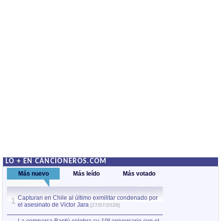
LO + EN CANCIONEROS.COM
Más nuevo
Más leído
Más votado
Capturan en Chile al último exmilitar condenado por
Capturan en Chile
1
1
el asesinato de Víctor Jara
el asesinato de Ví
[27/07/2026]