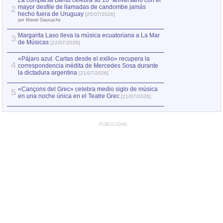
La comparsa Bantú celebra su 10º aniversario con el
mayor desfile de llamadas de candombe jamás
2
hecho fuera de Uruguay
[25/07/2026]
por Manel Gausachs
Margarita Laso lleva la música ecuatoriana a La Mar
3
de Músicas
[22/07/2026]
«Pájaro azul. Cartas desde el exilio» recupera la
4
correspondencia inédita de Mercedes Sosa durante
la dictadura argentina
[21/07/2026]
«Cançons del Grec» celebra medio siglo de música
5
en una noche única en el Teatre Grec
[21/07/2026]
PUBLICIDAD