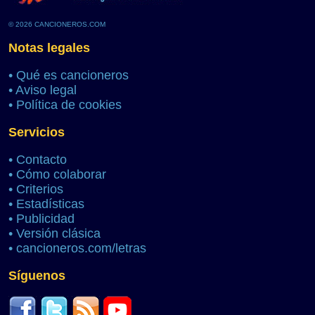
© 2026 CANCIONEROS.COM
Notas legales
•
Qué es cancioneros
•
Aviso legal
•
Política de cookies
Servicios
•
Contacto
•
Cómo colaborar
•
Criterios
•
Estadísticas
•
Publicidad
•
Versión clásica
•
cancioneros.com/letras
Síguenos