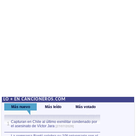
LO + EN CANCIONEROS.COM
Más nuevo
Más leído
Más votado
Capturan en Chile al último exmilitar condenado por
La comparsa Bantú
1
el asesinato de Víctor Jara
mayor desfile de
1
[27/07/2026]
hecho fuera de U
por Manel Gausachs