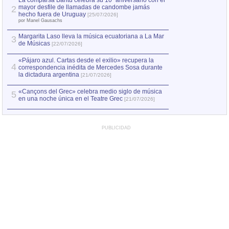
La comparsa Bantú celebra su 10º aniversario con el
mayor desfile de llamadas de candombe jamás
2
Capturan en Chile
2
hecho fuera de Uruguay
[25/07/2026]
el asesinato de Ví
por Manel Gausachs
Margarita Laso lleva la música ecuatoriana a La Mar
Margarita Laso ll
3
3
de Músicas
de Músicas
[22/07/2026]
[22/07
«Pájaro azul. Cartas desde el exilio» recupera la
4
correspondencia inédita de Mercedes Sosa durante
la dictadura argentina
[21/07/2026]
«Cançons del Grec» celebra medio siglo de música
5
en una noche única en el Teatre Grec
[21/07/2026]
PUBLICIDAD