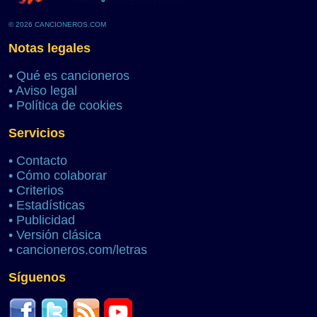
© 2026 CANCIONEROS.COM
Notas legales
•
Qué es cancioneros
•
Aviso legal
•
Política de cookies
Servicios
•
Contacto
•
Cómo colaborar
•
Criterios
•
Estadísticas
•
Publicidad
•
Versión clásica
•
cancioneros.com/letras
Síguenos