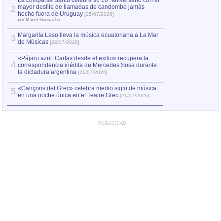
La comparsa Bantú celebra su 10º aniversario con el
mayor desfile de llamadas de candombe jamás
2
Capturan en Chile
2
hecho fuera de Uruguay
[25/07/2026]
el asesinato de Ví
por Manel Gausachs
Margarita Laso lleva la música ecuatoriana a La Mar
3
de Músicas
[22/07/2026]
«Pájaro azul. Cartas desde el exilio» recupera la
4
correspondencia inédita de Mercedes Sosa durante
la dictadura argentina
[21/07/2026]
«Cançons del Grec» celebra medio siglo de música
5
en una noche única en el Teatre Grec
[21/07/2026]
PUBLICIDAD