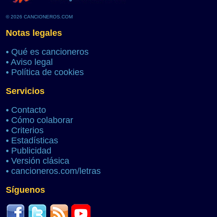
© 2026 CANCIONEROS.COM
Notas legales
•
Qué es cancioneros
•
Aviso legal
•
Política de cookies
Servicios
•
Contacto
•
Cómo colaborar
•
Criterios
•
Estadísticas
•
Publicidad
•
Versión clásica
•
cancioneros.com/letras
Síguenos