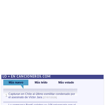
LO + EN CANCIONEROS.COM
Más nuevo
Más leído
Más votado
Capturan en Chile al último exmilitar condenado por
La comparsa Bantú
1
el asesinato de Víctor Jara
mayor desfile de
1
[27/07/2026]
hecho fuera de U
por Manel Gausachs