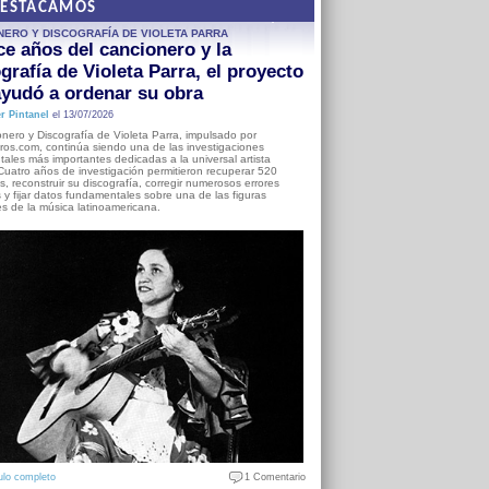
DESTACAMOS
NERO Y DISCOGRAFÍA DE VIOLETA PARRA
e años del cancionero y la
grafía de Violeta Parra, el proyecto
yudó a ordenar su obra
r Pintanel
el 13/07/2026
nero y Discografía de Violeta Parra, impulsado por
ros.com, continúa siendo una de las investigaciones
ales más importantes dedicadas a la universal artista
Cuatro años de investigación permitieron recuperar 520
, reconstruir su discografía, corregir numerosos errores
s y fijar datos fundamentales sobre una de las figuras
es de la música latinoamericana.
ulo completo
1 Comentario