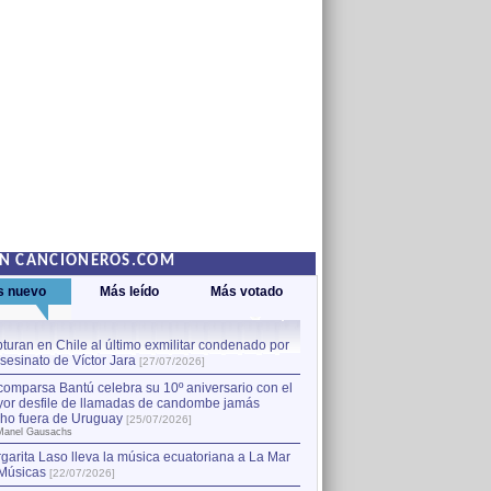
EN CANCIONEROS.COM
s nuevo
Más leído
Más votado
turan en Chile al último exmilitar condenado por
La comparsa Bantú celebra s
asesinato de Víctor Jara
mayor desfile de llamadas
1
[27/07/2026]
hecho fuera de Uruguay
[25
comparsa Bantú celebra su 10º aniversario con el
por Manel Gausachs
or desfile de llamadas de candombe jamás
Capturan en Chile al último
2
ho fuera de Uruguay
[25/07/2026]
el asesinato de Víctor Jara
[
Manel Gausachs
garita Laso lleva la música ecuatoriana a La Mar
Músicas
[22/07/2026]