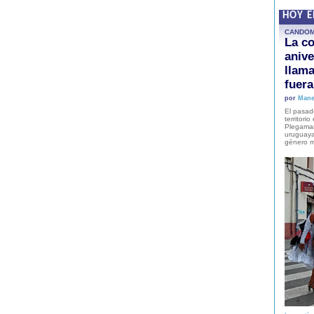
HOY 
CANDO
La co
anive
llam
fuer
por
Mane
El pasad
territori
Plegaman
uruguaya
género m