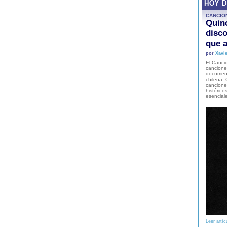
HOY 
CANCIO
Quinc
disco
que a
por
Xavie
El Cancio
cancione
document
chilena. 
canciones
histórico
esencial
Leer artíc