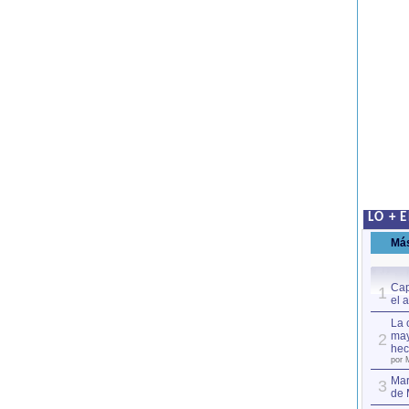
LO + 
Má
Cap
1
el 
La 
may
2
hec
por 
Mar
3
de 