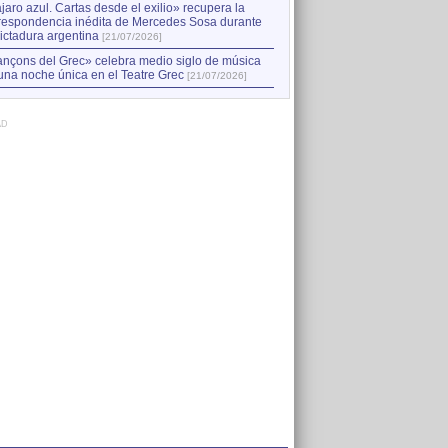
jaro azul. Cartas desde el exilio» recupera la
respondencia inédita de Mercedes Sosa durante
dictadura argentina
[21/07/2026]
nçons del Grec» celebra medio siglo de música
una noche única en el Teatre Grec
[21/07/2026]
AD