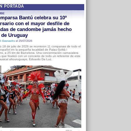
EN PORTADA
MBE
mparsa Bantú celebra su 10º
rsario con el mayor desfile de
adas de candombe jamás hecho
a de Uruguay
l Gausachs
el 25/07/2026
o 18 de julio de 2026 se reunieron 11 comparsas de todo el
o español en la pequeña localidad de Palau-Solità i
s, a 25 km de Barcelona. Una concentración carnavalera
 que finalizó con un concierto de todo un referente de este
usical afrouruguayo, Eduardo Da Luz.