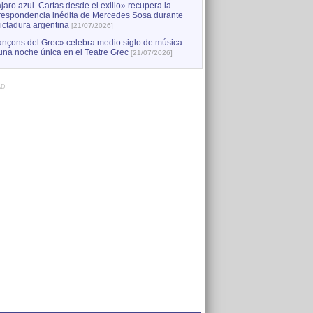
jaro azul. Cartas desde el exilio» recupera la
respondencia inédita de Mercedes Sosa durante
dictadura argentina
[21/07/2026]
nçons del Grec» celebra medio siglo de música
una noche única en el Teatre Grec
[21/07/2026]
AD