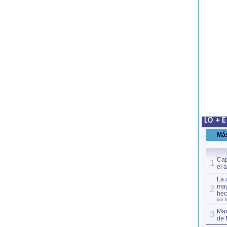
LO + 
Má
Cap
1
el 
La 
may
2
hec
por 
Mar
3
de 