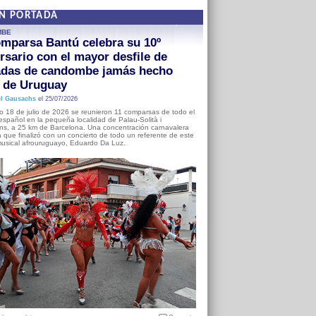
EN PORTADA
MBE
mparsa Bantú celebra su 10º
rsario con el mayor desfile de
adas de candombe jamás hecho
a de Uruguay
l Gausachs
el 25/07/2026
o 18 de julio de 2026 se reunieron 11 comparsas de todo el
o español en la pequeña localidad de Palau-Solità i
s, a 25 km de Barcelona. Una concentración carnavalera
 que finalizó con un concierto de todo un referente de este
usical afrouruguayo, Eduardo Da Luz.