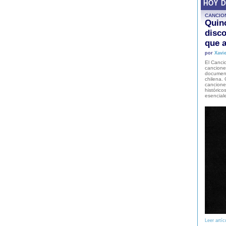
HOY 
CANCIO
Quinc
disco
que a
por
Xavie
El Cancio
cancione
document
chilena. 
canciones
histórico
esencial
Leer artíc