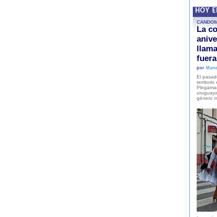
HOY 
CANDO
La co
anive
llam
fuer
por
Mane
El pasad
territori
Plegaman
uruguaya
género m