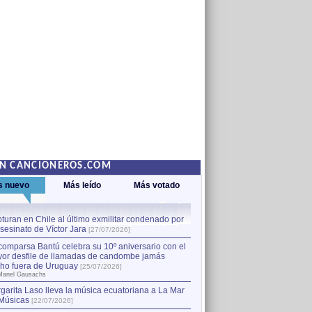
EN CANCIONEROS.COM
s nuevo
Más leído
Más votado
turan en Chile al último exmilitar condenado por
La comparsa Bantú celebra s
asesinato de Víctor Jara
mayor desfile de llamadas
1
[27/07/2026]
hecho fuera de Uruguay
[25
comparsa Bantú celebra su 10º aniversario con el
por Manel Gausachs
or desfile de llamadas de candombe jamás
Capturan en Chile al último
2
ho fuera de Uruguay
[25/07/2026]
el asesinato de Víctor Jara
[
Manel Gausachs
garita Laso lleva la música ecuatoriana a La Mar
Músicas
[22/07/2026]