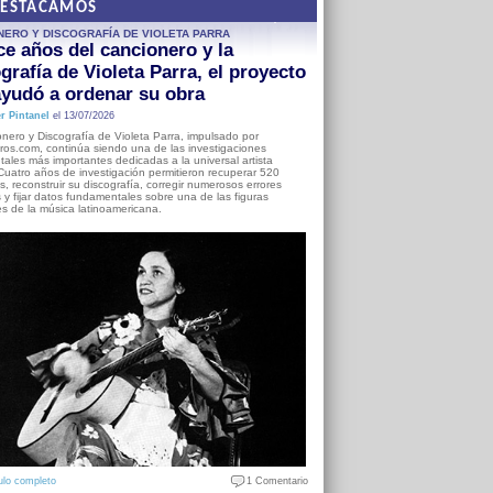
DESTACAMOS
NERO Y DISCOGRAFÍA DE VIOLETA PARRA
e años del cancionero y la
grafía de Violeta Parra, el proyecto
yudó a ordenar su obra
r Pintanel
el 13/07/2026
nero y Discografía de Violeta Parra, impulsado por
ros.com, continúa siendo una de las investigaciones
ales más importantes dedicadas a la universal artista
Cuatro años de investigación permitieron recuperar 520
, reconstruir su discografía, corregir numerosos errores
s y fijar datos fundamentales sobre una de las figuras
es de la música latinoamericana.
ulo completo
1 Comentario