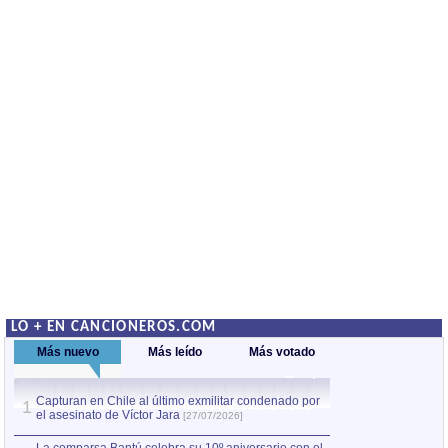
LO + EN CANCIONEROS.COM
Más nuevo
Más leído
Más votado
Capturan en Chile al último exmilitar condenado por
La comparsa Bantú
1
el asesinato de Víctor Jara
mayor desfile de
1
[27/07/2026]
hecho fuera de U
por Manel Gausachs