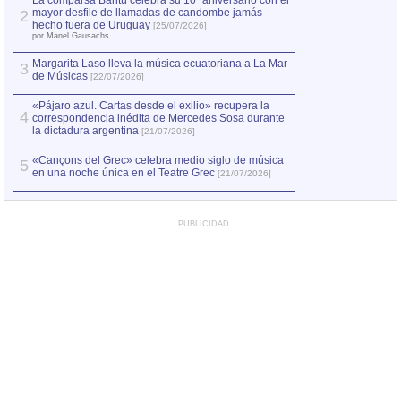
La comparsa Bantú celebra su 10º aniversario con el
mayor desfile de llamadas de candombe jamás
2
Capturan en Chile
2
hecho fuera de Uruguay
[25/07/2026]
el asesinato de Ví
por Manel Gausachs
Margarita Laso lleva la música ecuatoriana a La Mar
3
de Músicas
[22/07/2026]
«Pájaro azul. Cartas desde el exilio» recupera la
4
correspondencia inédita de Mercedes Sosa durante
la dictadura argentina
[21/07/2026]
«Cançons del Grec» celebra medio siglo de música
5
en una noche única en el Teatre Grec
[21/07/2026]
PUBLICIDAD