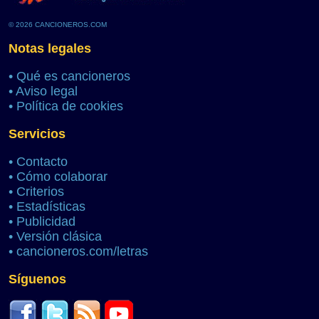
© 2026 CANCIONEROS.COM
Notas legales
•
Qué es cancioneros
•
Aviso legal
•
Política de cookies
Servicios
•
Contacto
•
Cómo colaborar
•
Criterios
•
Estadísticas
•
Publicidad
•
Versión clásica
•
cancioneros.com/letras
Síguenos