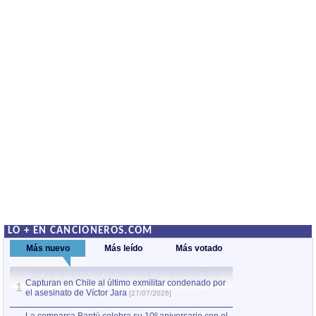
LO + EN CANCIONEROS.COM
Más nuevo
Más leído
Más votado
Capturan en Chile al último exmilitar condenado por
La comparsa Bantú
1
el asesinato de Víctor Jara
mayor desfile de
1
[27/07/2026]
hecho fuera de U
por Manel Gausachs