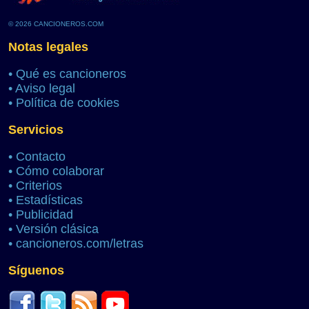
© 2026 CANCIONEROS.COM
Notas legales
•
Qué es cancioneros
•
Aviso legal
•
Política de cookies
Servicios
•
Contacto
•
Cómo colaborar
•
Criterios
•
Estadísticas
•
Publicidad
•
Versión clásica
•
cancioneros.com/letras
Síguenos