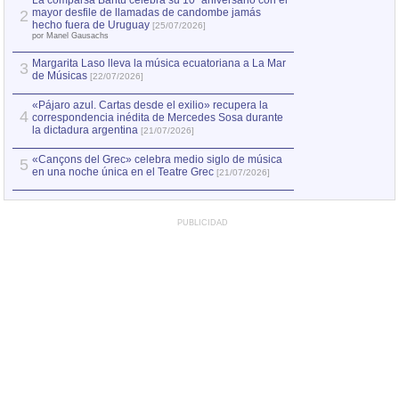
La comparsa Bantú celebra su 10º aniversario con el
mayor desfile de llamadas de candombe jamás
2
Capturan en Chile
2
hecho fuera de Uruguay
[25/07/2026]
el asesinato de Ví
por Manel Gausachs
Margarita Laso lleva la música ecuatoriana a La Mar
3
de Músicas
[22/07/2026]
«Pájaro azul. Cartas desde el exilio» recupera la
4
correspondencia inédita de Mercedes Sosa durante
la dictadura argentina
[21/07/2026]
«Cançons del Grec» celebra medio siglo de música
5
en una noche única en el Teatre Grec
[21/07/2026]
PUBLICIDAD