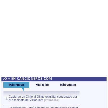
LO + EN CANCIONEROS.COM
Más nuevo
Más leído
Más votado
Capturan en Chile al último exmilitar condenado por
La comparsa Bantú
1
el asesinato de Víctor Jara
mayor desfile de
1
[27/07/2026]
hecho fuera de U
por Manel Gausachs