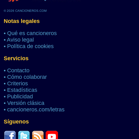
© 2026 CANCIONEROS.COM
Notas legales
•
Qué es cancioneros
•
Aviso legal
•
Política de cookies
Servicios
•
Contacto
•
Cómo colaborar
•
Criterios
•
Estadísticas
•
Publicidad
•
Versión clásica
•
cancioneros.com/letras
Síguenos