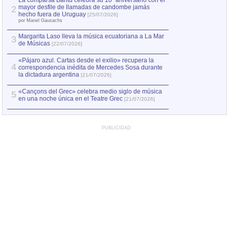
La comparsa Bantú celebra su 10º aniversario con el
mayor desfile de llamadas de candombe jamás
2
Capturan en Chile
2
hecho fuera de Uruguay
[25/07/2026]
el asesinato de Ví
por Manel Gausachs
Margarita Laso lleva la música ecuatoriana a La Mar
3
de Músicas
[22/07/2026]
«Pájaro azul. Cartas desde el exilio» recupera la
4
correspondencia inédita de Mercedes Sosa durante
la dictadura argentina
[21/07/2026]
«Cançons del Grec» celebra medio siglo de música
5
en una noche única en el Teatre Grec
[21/07/2026]
PUBLICIDAD