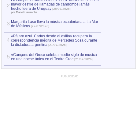
La comparsa Bantú celebra su 10º aniversario con el
mayor desfile de llamadas de candombe jamás
2
Capturan en Chile
2
hecho fuera de Uruguay
[25/07/2026]
el asesinato de Ví
por Manel Gausachs
Margarita Laso lleva la música ecuatoriana a La Mar
3
de Músicas
[22/07/2026]
«Pájaro azul. Cartas desde el exilio» recupera la
4
correspondencia inédita de Mercedes Sosa durante
la dictadura argentina
[21/07/2026]
«Cançons del Grec» celebra medio siglo de música
5
en una noche única en el Teatre Grec
[21/07/2026]
PUBLICIDAD