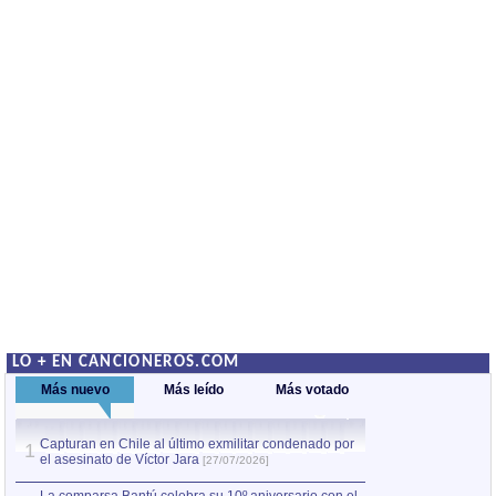
LO + EN CANCIONEROS.COM
Más nuevo
Más leído
Más votado
Capturan en Chile al último exmilitar condenado por
La comparsa Bantú
1
el asesinato de Víctor Jara
mayor desfile de
1
[27/07/2026]
hecho fuera de U
por Manel Gausachs