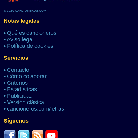
© 2026 CANCIONEROS.COM
Notas legales
•
Qué es cancioneros
•
Aviso legal
•
Política de cookies
Servicios
•
Contacto
•
Cómo colaborar
•
Criterios
•
Estadísticas
•
Publicidad
•
Versión clásica
•
cancioneros.com/letras
Síguenos