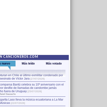
EN CANCIONEROS.COM
s nuevo
Más leído
Más votado
turan en Chile al último exmilitar condenado por
La comparsa Bantú celebra s
asesinato de Víctor Jara
mayor desfile de llamadas
1
[27/07/2026]
hecho fuera de Uruguay
[25
comparsa Bantú celebra su 10º aniversario con el
por Manel Gausachs
or desfile de llamadas de candombe jamás
Capturan en Chile al último
2
ho fuera de Uruguay
[25/07/2026]
el asesinato de Víctor Jara
[
Manel Gausachs
garita Laso lleva la música ecuatoriana a La Mar
Músicas
[22/07/2026]