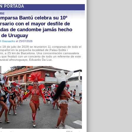
EN PORTADA
MBE
mparsa Bantú celebra su 10º
rsario con el mayor desfile de
adas de candombe jamás hecho
a de Uruguay
l Gausachs
el 25/07/2026
o 18 de julio de 2026 se reunieron 11 comparsas de todo el
o español en la pequeña localidad de Palau-Solità i
s, a 25 km de Barcelona. Una concentración carnavalera
 que finalizó con un concierto de todo un referente de este
usical afrouruguayo, Eduardo Da Luz.