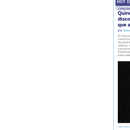
HOY 
CANCIO
Quinc
disco
que a
por
Xavie
El Cancio
cancione
document
chilena. 
canciones
histórico
esencial
Leer artíc