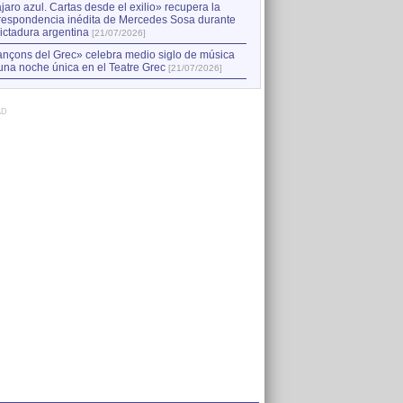
jaro azul. Cartas desde el exilio» recupera la
respondencia inédita de Mercedes Sosa durante
dictadura argentina
[21/07/2026]
nçons del Grec» celebra medio siglo de música
una noche única en el Teatre Grec
[21/07/2026]
AD