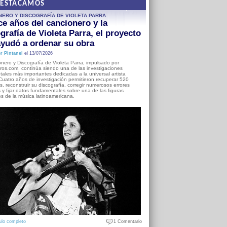
DESTACAMOS
NERO Y DISCOGRAFÍA DE VIOLETA PARRA
e años del cancionero y la
grafía de Violeta Parra, el proyecto
yudó a ordenar su obra
r Pintanel
el 13/07/2026
nero y Discografía de Violeta Parra, impulsado por
ros.com, continúa siendo una de las investigaciones
ales más importantes dedicadas a la universal artista
Cuatro años de investigación permitieron recuperar 520
, reconstruir su discografía, corregir numerosos errores
s y fijar datos fundamentales sobre una de las figuras
es de la música latinoamericana.
ulo completo
1 Comentario