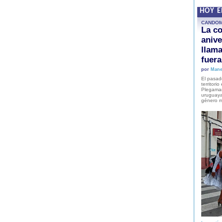
HOY 
CANDO
La co
anive
llam
fuer
por
Mane
El pasad
territori
Plegaman
uruguaya
género m