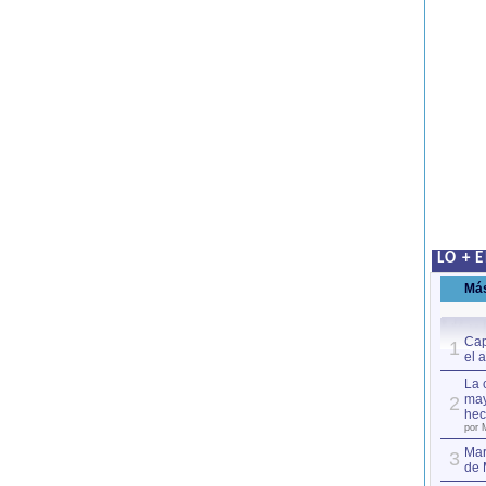
LO + 
Má
Cap
1
el 
La 
may
2
hec
por 
Mar
3
de 