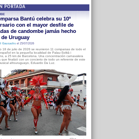
EN PORTADA
MBE
mparsa Bantú celebra su 10º
rsario con el mayor desfile de
adas de candombe jamás hecho
a de Uruguay
l Gausachs
el 25/07/2026
o 18 de julio de 2026 se reunieron 11 comparsas de todo el
o español en la pequeña localidad de Palau-Solità i
s, a 25 km de Barcelona. Una concentración carnavalera
 que finalizó con un concierto de todo un referente de este
usical afrouruguayo, Eduardo Da Luz.