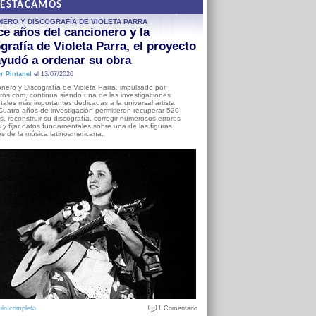
DESTACAMOS
NERO Y DISCOGRAFÍA DE VIOLETA PARRA
e años del cancionero y la
grafía de Violeta Parra, el proyecto
yudó a ordenar su obra
r Pintanel
el 13/07/2026
nero y Discografía de Violeta Parra, impulsado por
ros.com, continúa siendo una de las investigaciones
ales más importantes dedicadas a la universal artista
Cuatro años de investigación permitieron recuperar 520
, reconstruir su discografía, corregir numerosos errores
s y fijar datos fundamentales sobre una de las figuras
es de la música latinoamericana.
ulo completo
1 Comentario