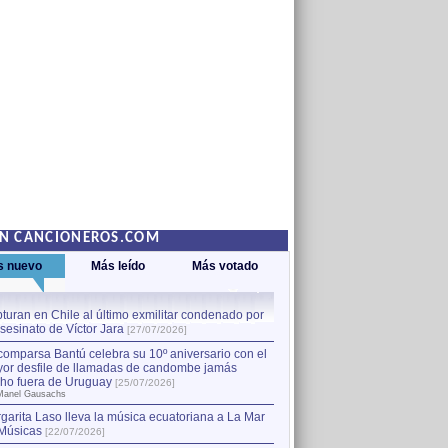
EN CANCIONEROS.COM
s nuevo
Más leído
Más votado
turan en Chile al último exmilitar condenado por
La comparsa Bantú celebra s
asesinato de Víctor Jara
mayor desfile de llamadas
1
[27/07/2026]
hecho fuera de Uruguay
[25
comparsa Bantú celebra su 10º aniversario con el
por Manel Gausachs
or desfile de llamadas de candombe jamás
Capturan en Chile al último
2
ho fuera de Uruguay
[25/07/2026]
el asesinato de Víctor Jara
[
Manel Gausachs
garita Laso lleva la música ecuatoriana a La Mar
Margarita Laso lleva la mús
3
Músicas
de Músicas
[22/07/2026]
[22/07/2026]