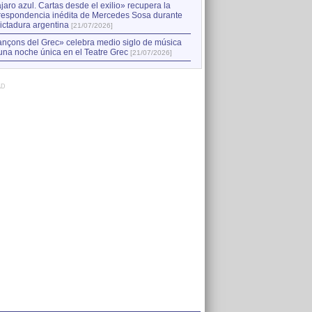
jaro azul. Cartas desde el exilio» recupera la
respondencia inédita de Mercedes Sosa durante
dictadura argentina
[21/07/2026]
nçons del Grec» celebra medio siglo de música
una noche única en el Teatre Grec
[21/07/2026]
AD