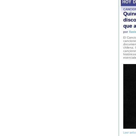
HOY 
CANCIO
Quinc
disco
que a
por
Xavie
El Cancio
cancione
document
chilena. 
canciones
histórico
esencial
Leer artíc