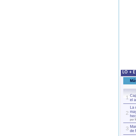
LO + 
Má
Cap
1
el 
La 
may
2
hec
por 
Mar
3
de 