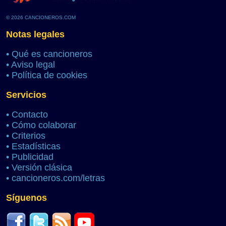
© 2026 CANCIONEROS.COM
Notas legales
•
Qué es cancioneros
•
Aviso legal
•
Política de cookies
Servicios
•
Contacto
•
Cómo colaborar
•
Criterios
•
Estadísticas
•
Publicidad
•
Versión clásica
•
cancioneros.com/letras
Síguenos