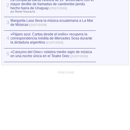
La comparsa Bantú celebra su 10º aniversario con el
mayor desfile de llamadas de candombe jamás
2
Capturan en Chile
2
hecho fuera de Uruguay
[25/07/2026]
el asesinato de Ví
por Manel Gausachs
Margarita Laso lleva la música ecuatoriana a La Mar
3
de Músicas
[22/07/2026]
«Pájaro azul. Cartas desde el exilio» recupera la
4
correspondencia inédita de Mercedes Sosa durante
la dictadura argentina
[21/07/2026]
«Cançons del Grec» celebra medio siglo de música
5
en una noche única en el Teatre Grec
[21/07/2026]
PUBLICIDAD