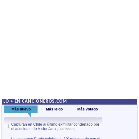
LO + EN CANCIONEROS.COM
Más nuevo
Más leído
Más votado
Capturan en Chile al último exmilitar condenado por
La comparsa Bantú
1
el asesinato de Víctor Jara
mayor desfile de
1
[27/07/2026]
hecho fuera de U
por Manel Gausachs