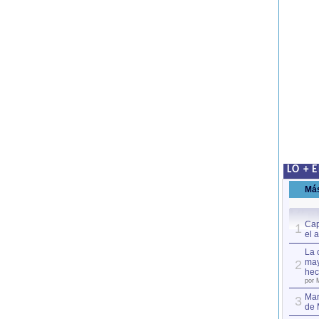
LO + 
Má
Cap
1
el 
La 
may
2
hec
por 
Mar
3
de 