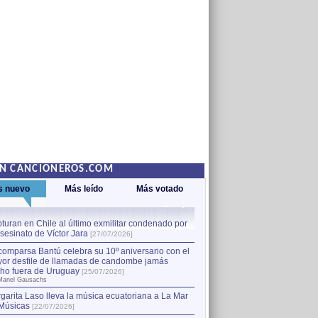
EN CANCIONEROS.COM
s nuevo
Más leído
Más votado
turan en Chile al último exmilitar condenado por
La comparsa Bantú celebra s
asesinato de Víctor Jara
mayor desfile de llamadas
1
[27/07/2026]
hecho fuera de Uruguay
[25
comparsa Bantú celebra su 10º aniversario con el
por Manel Gausachs
or desfile de llamadas de candombe jamás
Capturan en Chile al último
2
ho fuera de Uruguay
[25/07/2026]
el asesinato de Víctor Jara
[
Manel Gausachs
garita Laso lleva la música ecuatoriana a La Mar
Músicas
[22/07/2026]