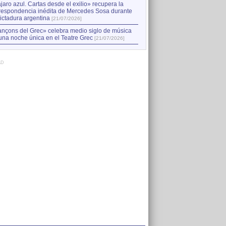
jaro azul. Cartas desde el exilio» recupera la
respondencia inédita de Mercedes Sosa durante
dictadura argentina
[21/07/2026]
nçons del Grec» celebra medio siglo de música
una noche única en el Teatre Grec
[21/07/2026]
AD