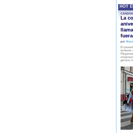
HOY 
CANDO
La co
anive
llam
fuer
por
Mane
El pasad
territori
Plegaman
uruguaya
género m