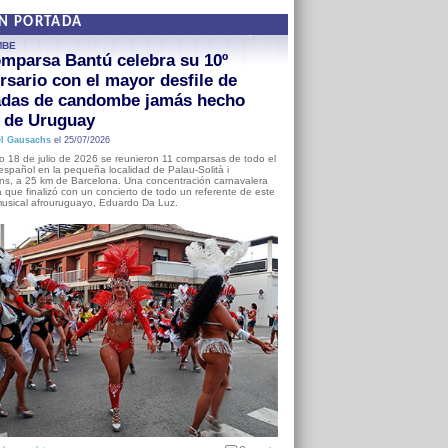
EN PORTADA
MBE
mparsa Bantú celebra su 10º
rsario con el mayor desfile de
adas de candombe jamás hecho
a de Uruguay
l Gausachs
el 25/07/2026
o 18 de julio de 2026 se reunieron 11 comparsas de todo el
o español en la pequeña localidad de Palau-Solità i
s, a 25 km de Barcelona. Una concentración carnavalera
 que finalizó con un concierto de todo un referente de este
usical afrouruguayo, Eduardo Da Luz.