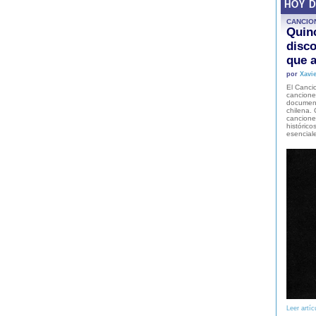
HOY 
CANCIO
Quinc
disco
que a
por
Xavie
El Cancio
cancione
document
chilena. 
canciones
histórico
esencial
Leer artíc