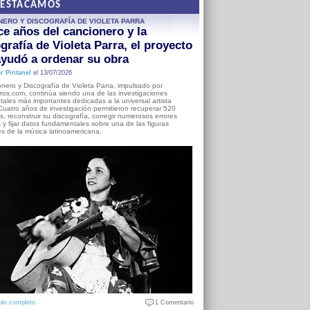
DESTACAMOS
NERO Y DISCOGRAFÍA DE VIOLETA PARRA
e años del cancionero y la
grafía de Violeta Parra, el proyecto
yudó a ordenar su obra
r Pintanel
el 13/07/2026
nero y Discografía de Violeta Parra, impulsado por
ros.com, continúa siendo una de las investigaciones
ales más importantes dedicadas a la universal artista
Cuatro años de investigación permitieron recuperar 520
, reconstruir su discografía, corregir numerosos errores
s y fijar datos fundamentales sobre una de las figuras
es de la música latinoamericana.
ulo completo
1 Comentario