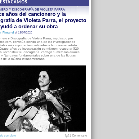
DESTACAMOS
NERO Y DISCOGRAFÍA DE VIOLETA PARRA
e años del cancionero y la
grafía de Violeta Parra, el proyecto
yudó a ordenar su obra
r Pintanel
el 13/07/2026
nero y Discografía de Violeta Parra, impulsado por
ros.com, continúa siendo una de las investigaciones
ales más importantes dedicadas a la universal artista
Cuatro años de investigación permitieron recuperar 520
, reconstruir su discografía, corregir numerosos errores
s y fijar datos fundamentales sobre una de las figuras
es de la música latinoamericana.
ulo completo
1 Comentario