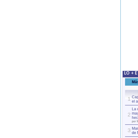
LO + 
Má
Cap
1
el 
La 
may
2
hec
por 
Mar
3
de 