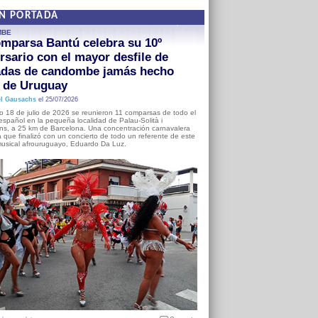
EN PORTADA
MBE
mparsa Bantú celebra su 10º
rsario con el mayor desfile de
adas de candombe jamás hecho
a de Uruguay
l Gausachs
el 25/07/2026
o 18 de julio de 2026 se reunieron 11 comparsas de todo el
o español en la pequeña localidad de Palau-Solità i
s, a 25 km de Barcelona. Una concentración carnavalera
 que finalizó con un concierto de todo un referente de este
usical afrouruguayo, Eduardo Da Luz.