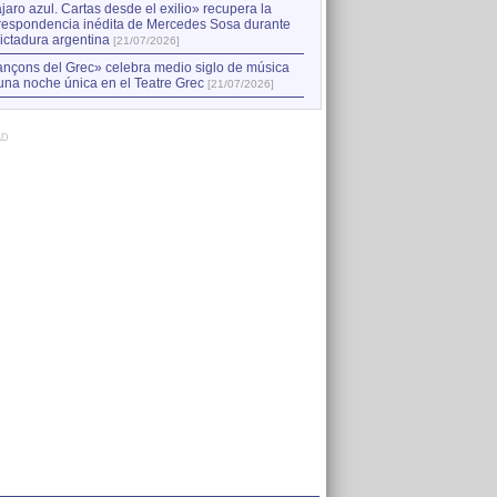
jaro azul. Cartas desde el exilio» recupera la
respondencia inédita de Mercedes Sosa durante
dictadura argentina
[21/07/2026]
nçons del Grec» celebra medio siglo de música
una noche única en el Teatre Grec
[21/07/2026]
AD