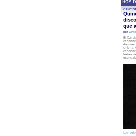
HOY 
CANCIO
Quinc
disco
que a
por
Xavie
El Cancio
cancione
document
chilena. 
canciones
histórico
esencial
Leer artíc