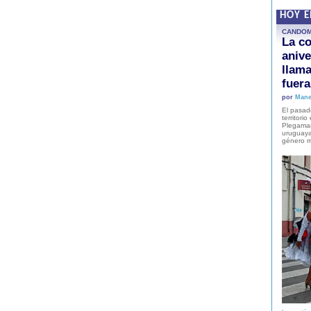
HOY 
CANDO
La co
anive
llam
fuer
por
Mane
El pasad
territori
Plegaman
uruguaya
género m