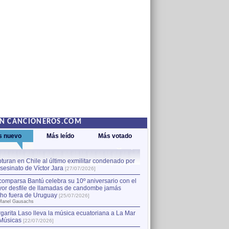
EN CANCIONEROS.COM
s nuevo
Más leído
Más votado
turan en Chile al último exmilitar condenado por
La comparsa Bantú celebra s
asesinato de Víctor Jara
mayor desfile de llamadas
1
[27/07/2026]
hecho fuera de Uruguay
[25
comparsa Bantú celebra su 10º aniversario con el
por Manel Gausachs
or desfile de llamadas de candombe jamás
Capturan en Chile al último
2
ho fuera de Uruguay
[25/07/2026]
el asesinato de Víctor Jara
[
Manel Gausachs
garita Laso lleva la música ecuatoriana a La Mar
Músicas
[22/07/2026]