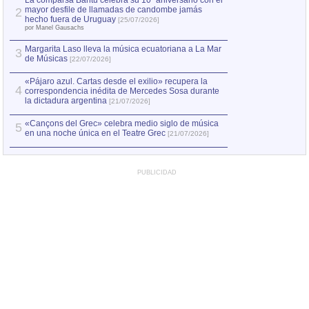
La comparsa Bantú celebra su 10º aniversario con el
mayor desfile de llamadas de candombe jamás
2
Capturan en Chile
2
hecho fuera de Uruguay
[25/07/2026]
el asesinato de Ví
por Manel Gausachs
Margarita Laso lleva la música ecuatoriana a La Mar
3
de Músicas
[22/07/2026]
«Pájaro azul. Cartas desde el exilio» recupera la
4
correspondencia inédita de Mercedes Sosa durante
la dictadura argentina
[21/07/2026]
«Cançons del Grec» celebra medio siglo de música
5
en una noche única en el Teatre Grec
[21/07/2026]
PUBLICIDAD