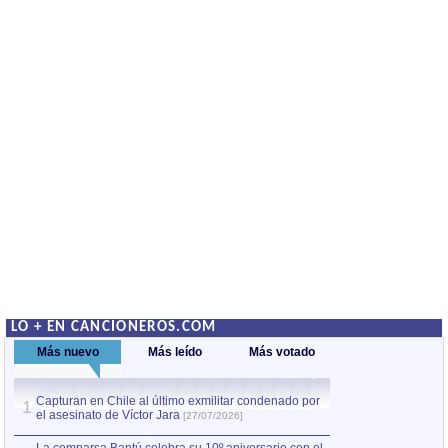
LO + EN CANCIONEROS.COM
Más nuevo
Más leído
Más votado
Capturan en Chile al último exmilitar condenado por
La comparsa Bantú
1
el asesinato de Víctor Jara
mayor desfile de
1
[27/07/2026]
hecho fuera de U
por Manel Gausachs