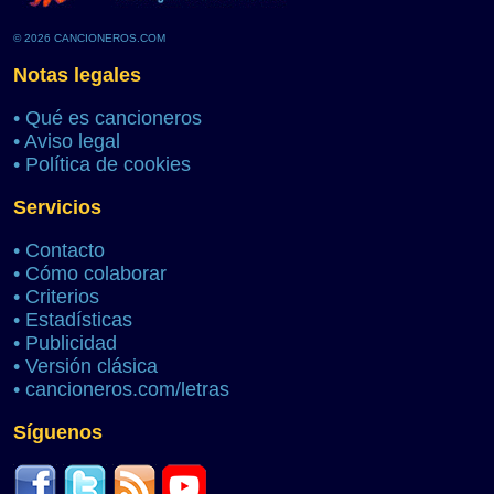
© 2026 CANCIONEROS.COM
Notas legales
•
Qué es cancioneros
•
Aviso legal
•
Política de cookies
Servicios
•
Contacto
•
Cómo colaborar
•
Criterios
•
Estadísticas
•
Publicidad
•
Versión clásica
•
cancioneros.com/letras
Síguenos