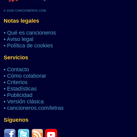
© 2026 CANCIONEROS.COM
Notas legales
•
Qué es cancioneros
•
Aviso legal
•
Política de cookies
Servicios
•
Contacto
•
Cómo colaborar
•
Criterios
•
Estadísticas
•
Publicidad
•
Versión clásica
•
cancioneros.com/letras
Síguenos