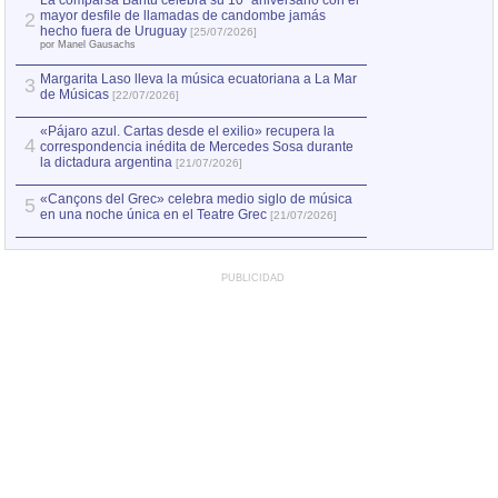
La comparsa Bantú celebra su 10º aniversario con el
mayor desfile de llamadas de candombe jamás
2
Capturan en Chile
2
hecho fuera de Uruguay
[25/07/2026]
el asesinato de Ví
por Manel Gausachs
Margarita Laso lleva la música ecuatoriana a La Mar
Margarita Laso ll
3
3
de Músicas
de Músicas
[22/07/2026]
[22/07
«Pájaro azul. Cartas desde el exilio» recupera la
4
correspondencia inédita de Mercedes Sosa durante
la dictadura argentina
[21/07/2026]
«Cançons del Grec» celebra medio siglo de música
5
en una noche única en el Teatre Grec
[21/07/2026]
PUBLICIDAD