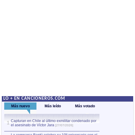
LO + EN CANCIONEROS.COM
Más nuevo
Más leído
Más votado
Capturan en Chile al último exmilitar condenado por
La comparsa Bantú
1
el asesinato de Víctor Jara
mayor desfile de
1
[27/07/2026]
hecho fuera de U
por Manel Gausachs