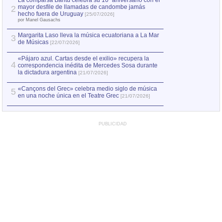
La comparsa Bantú celebra su 10º aniversario con el
mayor desfile de llamadas de candombe jamás
2
Capturan en Chile
2
hecho fuera de Uruguay
[25/07/2026]
el asesinato de Ví
por Manel Gausachs
Margarita Laso lleva la música ecuatoriana a La Mar
3
de Músicas
[22/07/2026]
«Pájaro azul. Cartas desde el exilio» recupera la
4
correspondencia inédita de Mercedes Sosa durante
la dictadura argentina
[21/07/2026]
«Cançons del Grec» celebra medio siglo de música
5
en una noche única en el Teatre Grec
[21/07/2026]
PUBLICIDAD