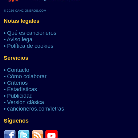
© 2026 CANCIONEROS.COM
Notas legales
•
Qué es cancioneros
•
Aviso legal
•
Política de cookies
Servicios
•
Contacto
•
Cómo colaborar
•
Criterios
•
Estadísticas
•
Publicidad
•
Versión clásica
•
cancioneros.com/letras
Síguenos