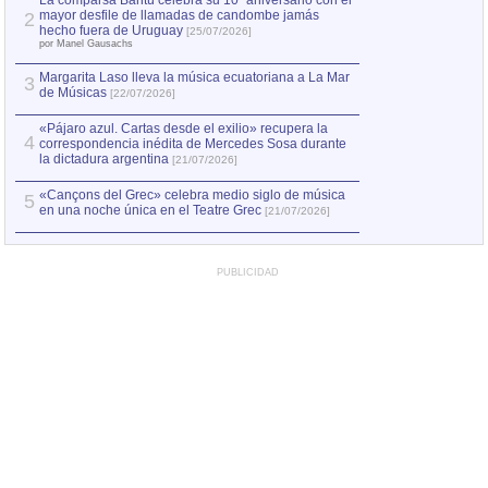
La comparsa Bantú celebra su 10º aniversario con el
mayor desfile de llamadas de candombe jamás
2
Capturan en Chile
2
hecho fuera de Uruguay
[25/07/2026]
el asesinato de Ví
por Manel Gausachs
Margarita Laso lleva la música ecuatoriana a La Mar
3
de Músicas
[22/07/2026]
«Pájaro azul. Cartas desde el exilio» recupera la
4
correspondencia inédita de Mercedes Sosa durante
la dictadura argentina
[21/07/2026]
«Cançons del Grec» celebra medio siglo de música
5
en una noche única en el Teatre Grec
[21/07/2026]
PUBLICIDAD