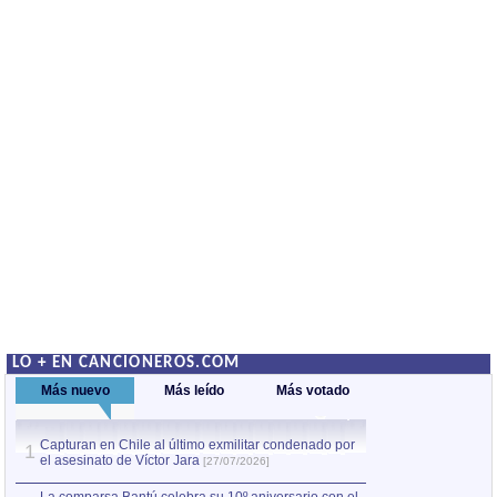
LO + EN CANCIONEROS.COM
Más nuevo
Más leído
Más votado
Capturan en Chile al último exmilitar condenado por
La comparsa Bantú
1
el asesinato de Víctor Jara
mayor desfile de
1
[27/07/2026]
hecho fuera de U
por Manel Gausachs