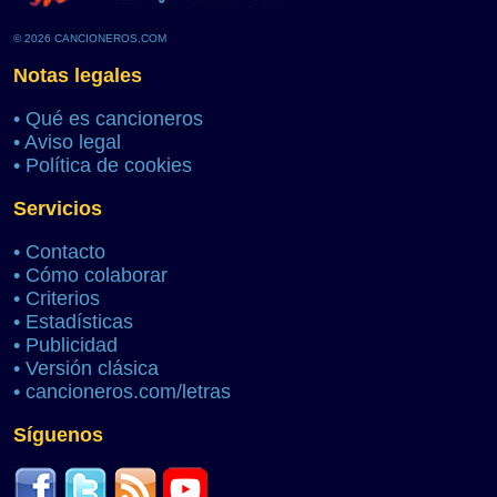
© 2026 CANCIONEROS.COM
Notas legales
•
Qué es cancioneros
•
Aviso legal
•
Política de cookies
Servicios
•
Contacto
•
Cómo colaborar
•
Criterios
•
Estadísticas
•
Publicidad
•
Versión clásica
•
cancioneros.com/letras
Síguenos