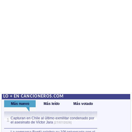
LO + EN CANCIONEROS.COM
Más nuevo
Más leído
Más votado
Capturan en Chile al último exmilitar condenado por
La comparsa Bantú
1
el asesinato de Víctor Jara
mayor desfile de
1
[27/07/2026]
hecho fuera de U
por Manel Gausachs