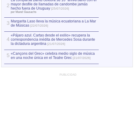
La comparsa Bantú celebra su 10º aniversario con el
mayor desfile de llamadas de candombe jamás
2
Capturan en Chile
2
hecho fuera de Uruguay
[25/07/2026]
el asesinato de Ví
por Manel Gausachs
Margarita Laso lleva la música ecuatoriana a La Mar
3
de Músicas
[22/07/2026]
«Pájaro azul. Cartas desde el exilio» recupera la
4
correspondencia inédita de Mercedes Sosa durante
la dictadura argentina
[21/07/2026]
«Cançons del Grec» celebra medio siglo de música
5
en una noche única en el Teatre Grec
[21/07/2026]
PUBLICIDAD