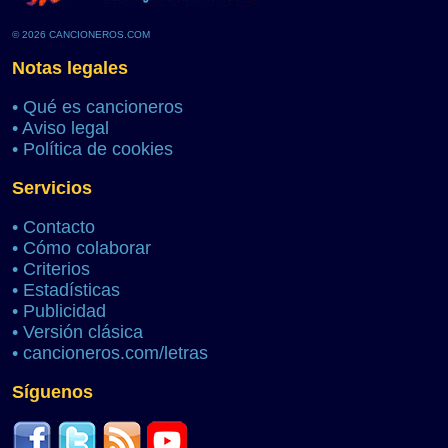
© 2026 CANCIONEROS.COM
Notas legales
•
Qué es cancioneros
•
Aviso legal
•
Política de cookies
Servicios
•
Contacto
•
Cómo colaborar
•
Criterios
•
Estadísticas
•
Publicidad
•
Versión clásica
•
cancioneros.com/letras
Síguenos