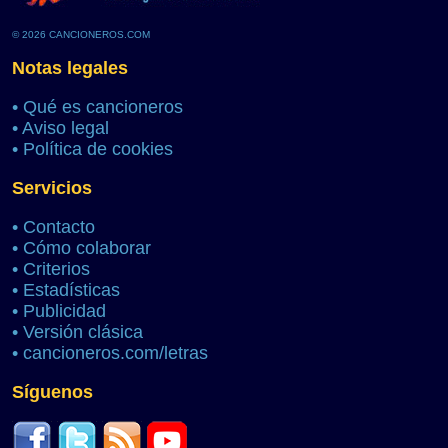
© 2026 CANCIONEROS.COM
Notas legales
•
Qué es cancioneros
•
Aviso legal
•
Política de cookies
Servicios
•
Contacto
•
Cómo colaborar
•
Criterios
•
Estadísticas
•
Publicidad
•
Versión clásica
•
cancioneros.com/letras
Síguenos