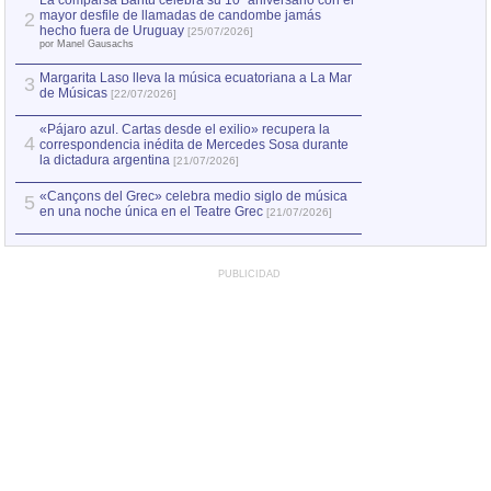
La comparsa Bantú celebra su 10º aniversario con el
mayor desfile de llamadas de candombe jamás
2
Capturan en Chile
2
hecho fuera de Uruguay
[25/07/2026]
el asesinato de Ví
por Manel Gausachs
Margarita Laso lleva la música ecuatoriana a La Mar
3
de Músicas
[22/07/2026]
«Pájaro azul. Cartas desde el exilio» recupera la
4
correspondencia inédita de Mercedes Sosa durante
la dictadura argentina
[21/07/2026]
«Cançons del Grec» celebra medio siglo de música
5
en una noche única en el Teatre Grec
[21/07/2026]
PUBLICIDAD