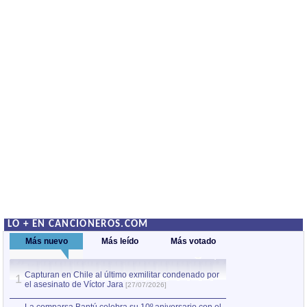
LO + EN CANCIONEROS.COM
Más nuevo
Más leído
Más votado
Capturan en Chile al último exmilitar condenado por
La comparsa Bantú
1
el asesinato de Víctor Jara
mayor desfile de
1
[27/07/2026]
hecho fuera de U
por Manel Gausachs