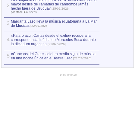
La comparsa Bantú celebra su 10º aniversario con el
mayor desfile de llamadas de candombe jamás
2
Capturan en Chile
2
hecho fuera de Uruguay
[25/07/2026]
el asesinato de Ví
por Manel Gausachs
Margarita Laso lleva la música ecuatoriana a La Mar
Margarita Laso ll
3
3
de Músicas
de Músicas
[22/07/2026]
[22/07
«Pájaro azul. Cartas desde el exilio» recupera la
4
correspondencia inédita de Mercedes Sosa durante
la dictadura argentina
[21/07/2026]
«Cançons del Grec» celebra medio siglo de música
5
en una noche única en el Teatre Grec
[21/07/2026]
PUBLICIDAD