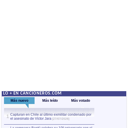
LO + EN CANCIONEROS.COM
Más nuevo
Más leído
Más votado
Capturan en Chile al último exmilitar condenado por
La comparsa Bantú
1
el asesinato de Víctor Jara
mayor desfile de
1
[27/07/2026]
hecho fuera de U
por Manel Gausachs