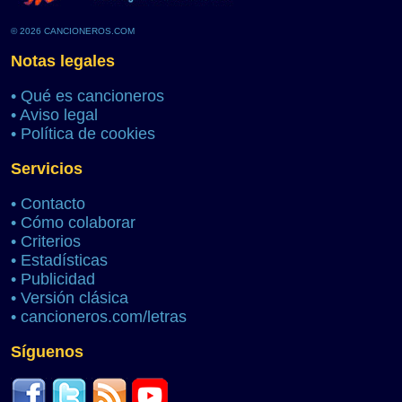
© 2026 CANCIONEROS.COM
Notas legales
•
Qué es cancioneros
•
Aviso legal
•
Política de cookies
Servicios
•
Contacto
•
Cómo colaborar
•
Criterios
•
Estadísticas
•
Publicidad
•
Versión clásica
•
cancioneros.com/letras
Síguenos