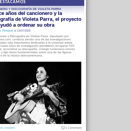
DESTACAMOS
NERO Y DISCOGRAFÍA DE VIOLETA PARRA
e años del cancionero y la
grafía de Violeta Parra, el proyecto
yudó a ordenar su obra
r Pintanel
el 13/07/2026
nero y Discografía de Violeta Parra, impulsado por
ros.com, continúa siendo una de las investigaciones
ales más importantes dedicadas a la universal artista
Cuatro años de investigación permitieron recuperar 520
, reconstruir su discografía, corregir numerosos errores
s y fijar datos fundamentales sobre una de las figuras
es de la música latinoamericana.
ulo completo
1 Comentario