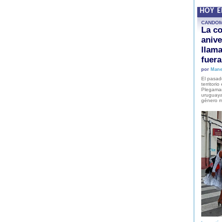
HOY 
CANDO
La co
anive
llam
fuer
por
Mane
El pasad
territori
Plegaman
uruguaya
género m