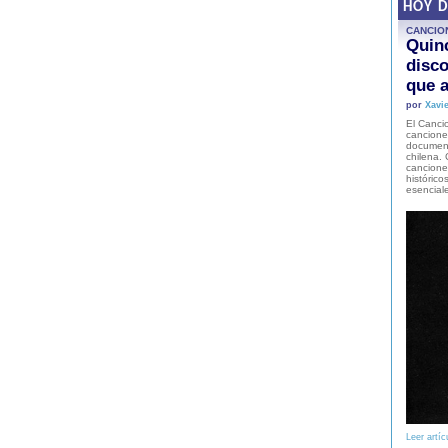
HOY 
CANCIO
Quinc
disco
que a
por
Xavie
El Cancio
cancione
document
chilena. 
canciones
histórico
esencial
Leer artíc