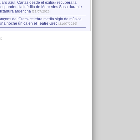
jaro azul. Cartas desde el exilio» recupera la
respondencia inédita de Mercedes Sosa durante
dictadura argentina
[21/07/2026]
nçons del Grec» celebra medio siglo de música
una noche única en el Teatre Grec
[21/07/2026]
AD