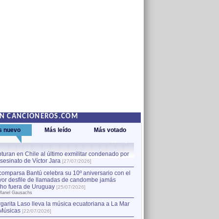
EN CANCIONEROS.COM
s nuevo
Más leído
Más votado
turan en Chile al último exmilitar condenado por
La comparsa Bantú celebra s
asesinato de Víctor Jara
mayor desfile de llamadas
1
[27/07/2026]
hecho fuera de Uruguay
[25
comparsa Bantú celebra su 10º aniversario con el
por Manel Gausachs
or desfile de llamadas de candombe jamás
Capturan en Chile al último
2
ho fuera de Uruguay
[25/07/2026]
el asesinato de Víctor Jara
[
Manel Gausachs
garita Laso lleva la música ecuatoriana a La Mar
Margarita Laso lleva la mús
3
Músicas
de Músicas
[22/07/2026]
[22/07/2026]