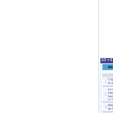
LO + 
Má
Cap
1
el 
La 
may
2
hec
por 
Mar
3
de 