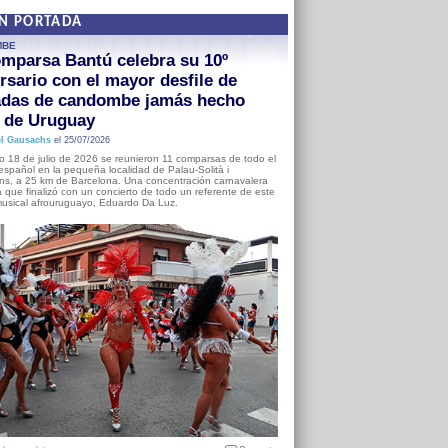
EN PORTADA
MBE
mparsa Bantú celebra su 10º
rsario con el mayor desfile de
adas de candombe jamás hecho
a de Uruguay
l Gausachs
el 25/07/2026
o 18 de julio de 2026 se reunieron 11 comparsas de todo el
o español en la pequeña localidad de Palau-Solità i
s, a 25 km de Barcelona. Una concentración carnavalera
 que finalizó con un concierto de todo un referente de este
usical afrouruguayo, Eduardo Da Luz.