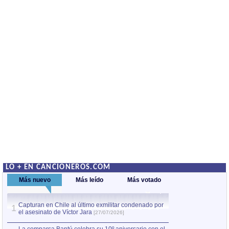
LO + EN CANCIONEROS.COM
Más nuevo
Más leído
Más votado
Capturan en Chile al último exmilitar condenado por
La comparsa Bantú
1
el asesinato de Víctor Jara
mayor desfile de
1
[27/07/2026]
hecho fuera de U
por Manel Gausachs