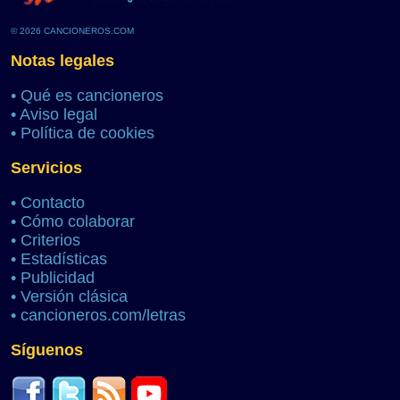
© 2026 CANCIONEROS.COM
Notas legales
•
Qué es cancioneros
•
Aviso legal
•
Política de cookies
Servicios
•
Contacto
•
Cómo colaborar
•
Criterios
•
Estadísticas
•
Publicidad
•
Versión clásica
•
cancioneros.com/letras
Síguenos