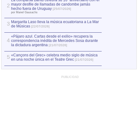
La comparsa Bantú celebra su 10º aniversario con el
mayor desfile de llamadas de candombe jamás
2
Capturan en Chile
2
hecho fuera de Uruguay
[25/07/2026]
el asesinato de Ví
por Manel Gausachs
Margarita Laso lleva la música ecuatoriana a La Mar
3
de Músicas
[22/07/2026]
«Pájaro azul. Cartas desde el exilio» recupera la
4
correspondencia inédita de Mercedes Sosa durante
la dictadura argentina
[21/07/2026]
«Cançons del Grec» celebra medio siglo de música
5
en una noche única en el Teatre Grec
[21/07/2026]
PUBLICIDAD