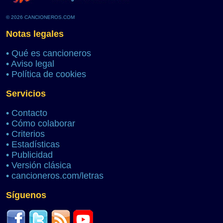
© 2026 CANCIONEROS.COM
Notas legales
•
Qué es cancioneros
•
Aviso legal
•
Política de cookies
Servicios
•
Contacto
•
Cómo colaborar
•
Criterios
•
Estadísticas
•
Publicidad
•
Versión clásica
•
cancioneros.com/letras
Síguenos