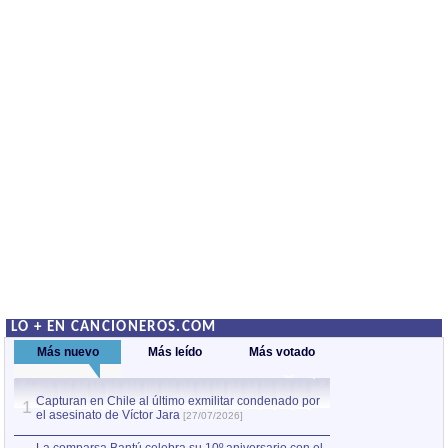
LO + EN CANCIONEROS.COM
Más nuevo
Más leído
Más votado
Capturan en Chile al último exmilitar condenado por
La comparsa Bantú
1
el asesinato de Víctor Jara
mayor desfile de
1
[27/07/2026]
hecho fuera de U
por Manel Gausachs