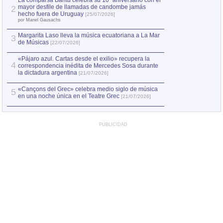
La comparsa Bantú celebra su 10º aniversario con el
mayor desfile de llamadas de candombe jamás
2
Capturan en Chile
2
hecho fuera de Uruguay
[25/07/2026]
el asesinato de Ví
por Manel Gausachs
Margarita Laso lleva la música ecuatoriana a La Mar
3
de Músicas
[22/07/2026]
«Pájaro azul. Cartas desde el exilio» recupera la
4
correspondencia inédita de Mercedes Sosa durante
la dictadura argentina
[21/07/2026]
«Cançons del Grec» celebra medio siglo de música
5
en una noche única en el Teatre Grec
[21/07/2026]
PUBLICIDAD