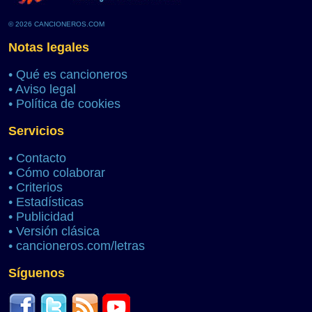
© 2026 CANCIONEROS.COM
Notas legales
•
Qué es cancioneros
•
Aviso legal
•
Política de cookies
Servicios
•
Contacto
•
Cómo colaborar
•
Criterios
•
Estadísticas
•
Publicidad
•
Versión clásica
•
cancioneros.com/letras
Síguenos