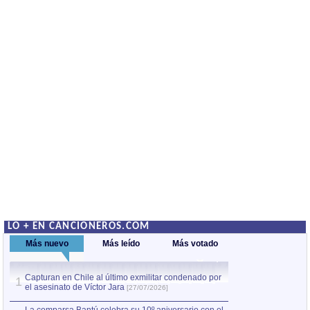
LO + EN CANCIONEROS.COM
Más nuevo
Más leído
Más votado
Capturan en Chile al último exmilitar condenado por
La comparsa Bantú
1
el asesinato de Víctor Jara
mayor desfile de
1
[27/07/2026]
hecho fuera de U
por Manel Gausachs