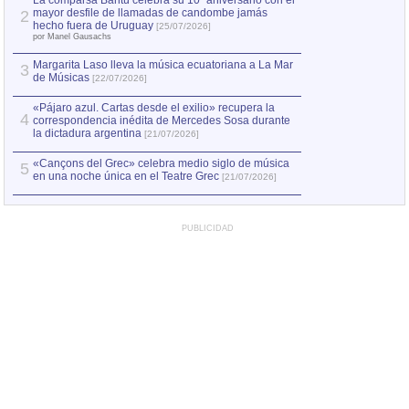
La comparsa Bantú celebra su 10º aniversario con el
mayor desfile de llamadas de candombe jamás
2
Capturan en Chile
2
hecho fuera de Uruguay
[25/07/2026]
el asesinato de Ví
por Manel Gausachs
Margarita Laso lleva la música ecuatoriana a La Mar
3
de Músicas
[22/07/2026]
«Pájaro azul. Cartas desde el exilio» recupera la
4
correspondencia inédita de Mercedes Sosa durante
la dictadura argentina
[21/07/2026]
«Cançons del Grec» celebra medio siglo de música
5
en una noche única en el Teatre Grec
[21/07/2026]
PUBLICIDAD