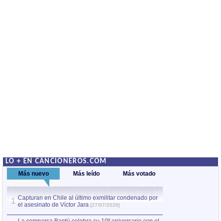
LO + EN CANCIONEROS.COM
Más nuevo
Más leído
Más votado
Capturan en Chile al último exmilitar condenado por
La comparsa Bantú
1
el asesinato de Víctor Jara
mayor desfile de
1
[27/07/2026]
hecho fuera de U
por Manel Gausachs