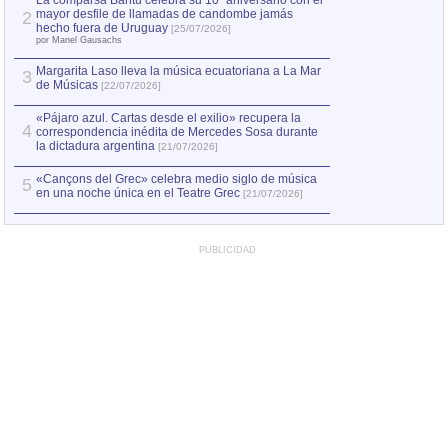
La comparsa Bantú celebra su 10º aniversario con el
mayor desfile de llamadas de candombe jamás
2
Capturan en Chile
2
hecho fuera de Uruguay
[25/07/2026]
el asesinato de Ví
por Manel Gausachs
Margarita Laso lleva la música ecuatoriana a La Mar
Margarita Laso ll
3
3
de Músicas
de Músicas
[22/07/2026]
[22/07
«Pájaro azul. Cartas desde el exilio» recupera la
4
correspondencia inédita de Mercedes Sosa durante
la dictadura argentina
[21/07/2026]
«Cançons del Grec» celebra medio siglo de música
5
en una noche única en el Teatre Grec
[21/07/2026]
PUBLICIDAD