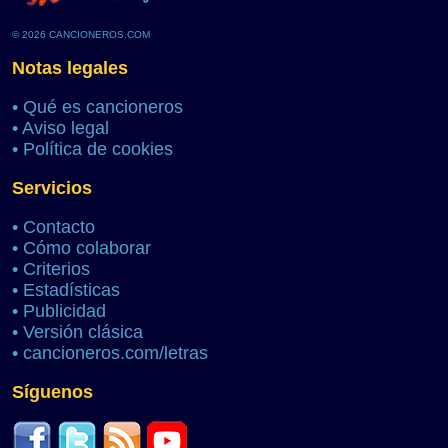
© 2026 CANCIONEROS.COM
Notas legales
•
Qué es cancioneros
•
Aviso legal
•
Política de cookies
Servicios
•
Contacto
•
Cómo colaborar
•
Criterios
•
Estadísticas
•
Publicidad
•
Versión clásica
•
cancioneros.com/letras
Síguenos