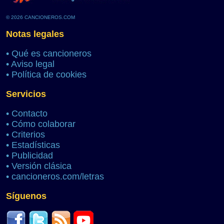
© 2026 CANCIONEROS.COM
Notas legales
•
Qué es cancioneros
•
Aviso legal
•
Política de cookies
Servicios
•
Contacto
•
Cómo colaborar
•
Criterios
•
Estadísticas
•
Publicidad
•
Versión clásica
•
cancioneros.com/letras
Síguenos