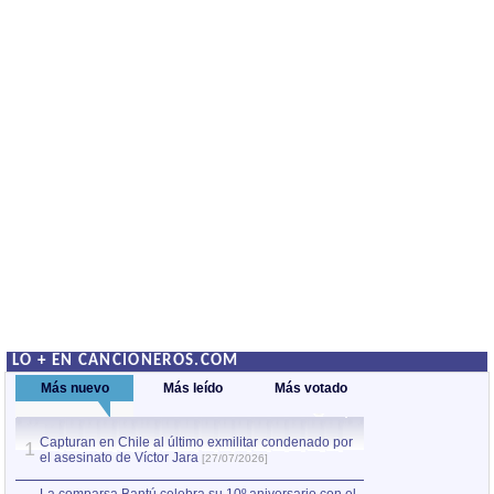
LO + EN CANCIONEROS.COM
Más nuevo
Más leído
Más votado
Capturan en Chile al último exmilitar condenado por
La comparsa Bantú
1
el asesinato de Víctor Jara
mayor desfile de
1
[27/07/2026]
hecho fuera de U
por Manel Gausachs