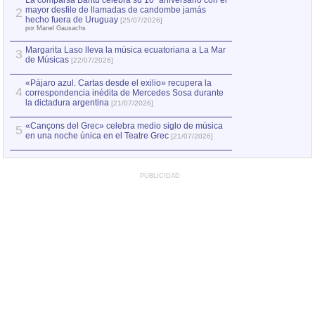
La comparsa Bantú celebra su 10º aniversario con el
mayor desfile de llamadas de candombe jamás
2
Capturan en Chile
2
hecho fuera de Uruguay
[25/07/2026]
el asesinato de Ví
por Manel Gausachs
Margarita Laso lleva la música ecuatoriana a La Mar
3
de Músicas
[22/07/2026]
«Pájaro azul. Cartas desde el exilio» recupera la
4
correspondencia inédita de Mercedes Sosa durante
la dictadura argentina
[21/07/2026]
«Cançons del Grec» celebra medio siglo de música
5
en una noche única en el Teatre Grec
[21/07/2026]
PUBLICIDAD